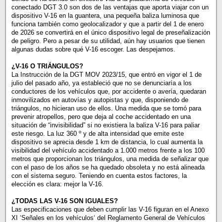
conectado DGT 3.0 son dos de las ventajas que aporta viajar con un
dispositivo V-16 en la guantera, una pequeña baliza luminosa que
funciona también como geolocalizador y que a partir del 1 de enero
de 2026 se convertirá en el único dispositivo legal de preseñalización
de peligro. Pero a pesar de su utilidad, aún hay usuarios que tienen
algunas dudas sobre qué V-16 escoger. Las despejamos.
¿V-16 O TRIÁNGULOS?
La Instrucción de la DGT MOV 2023/15, que entró en vigor el 1 de
julio del pasado año, ya estableció que no se denunciaría a los
conductores de los vehículos que, por accidente o avería, quedaran
inmovilizados en autovías y autopistas y que, disponiendo de
triángulos, no hicieran uso de ellos. Una medida que se tomó para
prevenir atropellos, pero que deja al coche accidentado en una
situación de “invisibilidad” si no existiera la baliza V-16 para paliar
este riesgo. La luz 360 º y de alta intensidad que emite este
dispositivo se aprecia desde 1 km de distancia, lo cual aumenta la
visibilidad del vehículo accidentado a 1.000 metros frente a los 100
metros que proporcionan los triángulos, una medida de señalizar que
con el paso de los años se ha quedado obsoleta y no está alineada
con el sistema seguro. Teniendo en cuenta estos factores, la
elección es clara: mejor la V-16.
¿TODAS LAS V-16 SON IGUALES?
Las especificaciones que deben cumplir las V-16 figuran en el Anexo
XI ‘Señales en los vehículos‘ del Reglamento General de Vehículos