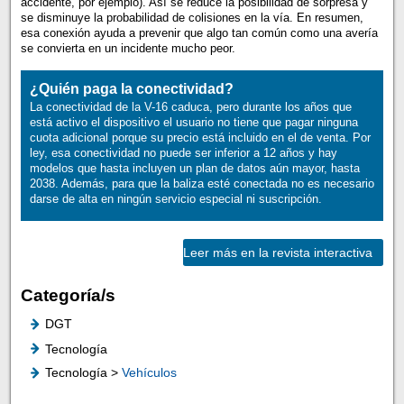
accidente, por ejemplo). Así se reduce la posibilidad de sorpresa y
se disminuye la probabilidad de colisiones en la vía. En resumen,
esa conexión ayuda a prevenir que algo tan común como una avería
se convierta en un incidente mucho peor.
¿Quién paga la conectividad?
La conectividad de la V-16 caduca, pero durante los años que
está activo el dispositivo el usuario no tiene que pagar ninguna
cuota adicional porque su precio está incluido en el de venta. Por
ley, esa conectividad no puede ser inferior a 12 años y hay
modelos que hasta incluyen un plan de datos aún mayor, hasta
2038. Además, para que la baliza esté conectada no es necesario
darse de alta en ningún servicio especial ni suscripción.
Leer más en la revista interactiva
Categoría/s
DGT
Tecnología
Tecnología >
Vehículos