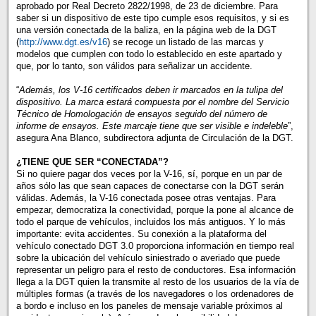
aprobado por Real Decreto 2822/1998, de 23 de diciembre. Para
saber si un dispositivo de este tipo cumple esos requisitos, y si es
una versión conectada de la baliza, en la página web de la DGT
(
http://www.dgt.es/v16
) se recoge un listado de las marcas y
modelos que cumplen con todo lo establecido en este apartado y
que, por lo tanto, son válidos para señalizar un accidente.
“
Además, los V-16 certificados deben ir marcados en la tulipa del
dispositivo. La marca estará compuesta por el nombre del Servicio
Técnico de Homologación de ensayos seguido del número de
informe de ensayos. Este marcaje tiene que ser visible e indeleble
”,
asegura Ana Blanco, subdirectora adjunta de Circulación de la DGT.
¿TIENE QUE SER “CONECTADA”?
Si no quiere pagar dos veces por la V-16, sí, porque en un par de
años sólo las que sean capaces de conectarse con la DGT serán
válidas. Además, la V-16 conectada posee otras ventajas. Para
empezar, democratiza la conectividad, porque la pone al alcance de
todo el parque de vehículos, incluidos los más antiguos. Y lo más
importante: evita accidentes. Su conexión a la plataforma del
vehículo conectado DGT 3.0 proporciona información en tiempo real
sobre la ubicación del vehículo siniestrado o averiado que puede
representar un peligro para el resto de conductores. Esa información
llega a la DGT quien la transmite al resto de los usuarios de la vía de
múltiples formas (a través de los navegadores o los ordenadores de
a bordo e incluso en los paneles de mensaje variable próximos al