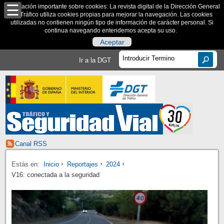
Información importante sobre cookies: La revista digital de la Dirección General
de Tráfico utiliza cookies propias para mejorar la navegación. Las cookies
utilizadas no contienen ningún tipo de información de carácter personal. Si
continua navegando entendemos acepta su uso.
Aceptar
Ir a la DGT
Canal RSS
Estás en:
Inicio
Reportajes
2024
V16: conectada a la seguridad