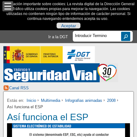
Información importante sobre cookies: La revista digital de la Dirección General
de Tráfico utiliza cookies propias para mejorar la navegación. Las cookies
utilizadas no contienen ningún tipo de información de carácter personal. Si
continua navegando entendemos acepta su uso.
Aceptar
Ir a la DGT
Canal RSS
Estás en:
Inicio
Multimedia
Infografias animadas
2008
Así funciona el ESP
Así funciona el ESP