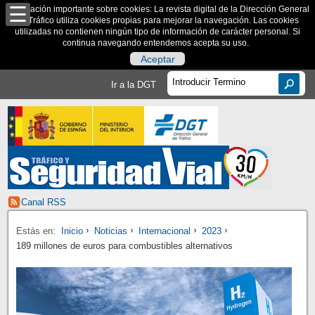
Información importante sobre cookies: La revista digital de la Dirección General
de Tráfico utiliza cookies propias para mejorar la navegación. Las cookies
utilizadas no contienen ningún tipo de información de carácter personal. Si
continua navegando entendemos acepta su uso.
Aceptar
Ir a la DGT
Canal RSS
Estás en:
Inicio
Noticias
Internacional
2023
189 millones de euros para combustibles alternativos