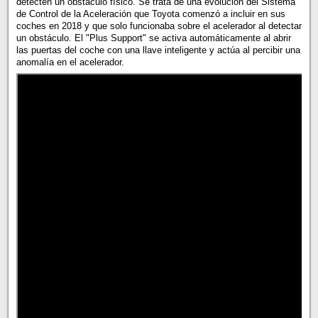
detecten un obstáculo físico. Se trata de una evolución del Sistema
de Control de la Aceleración que Toyota comenzó a incluir en sus
coches en 2018 y que solo funcionaba sobre el acelerador al detectar
un obstáculo. El "Plus Support" se activa automáticamente al abrir
las puertas del coche con una llave inteligente y actúa al percibir una
anomalía en el acelerador.