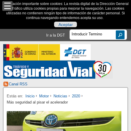
Información importante sobre cookies: La revista digital de la Dirección General
de Tráfico utiliza cookies propias para mejorar la navegación. Las cookies
utilizadas no contienen ningún tipo de información de carácter personal. Si
continua navegando entendemos acepta su uso.
Aceptar
Ir a la DGT
Canal RSS
Estás en:
Inicio
Motor
Noticias
2020
Más seguridad al pisar el acelerador