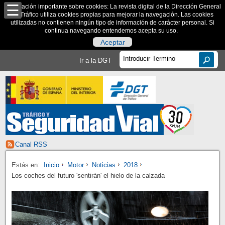
Información importante sobre cookies: La revista digital de la Dirección General
de Tráfico utiliza cookies propias para mejorar la navegación. Las cookies
utilizadas no contienen ningún tipo de información de carácter personal. Si
continua navegando entendemos acepta su uso.
Aceptar
Ir a la DGT
Canal RSS
Estás en:
Inicio
Motor
Noticias
2018
Los coches del futuro 'sentirán' el hielo de la calzada