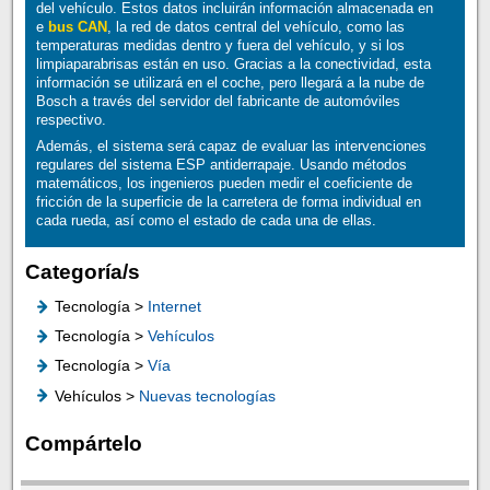
del vehículo. Estos datos incluirán información almacenada en
e
bus CAN
, la red de datos central del vehículo, como las
temperaturas medidas dentro y fuera del vehículo, y si los
limpiaparabrisas están en uso. Gracias a la conectividad, esta
información se utilizará en el coche, pero llegará a la nube de
Bosch a través del servidor del fabricante de automóviles
respectivo.
Además, el sistema será capaz de evaluar las intervenciones
regulares del sistema ESP antiderrapaje. Usando métodos
matemáticos, los ingenieros pueden medir el coeficiente de
fricción de la superficie de la carretera de forma individual en
cada rueda, así como el estado de cada una de ellas.
Categoría/s
Tecnología >
Internet
Tecnología >
Vehículos
Tecnología >
Vía
Vehículos >
Nuevas tecnologías
Compártelo