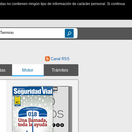
zadas no contienen ningún tipo de información de carácter personal. Si continua
Canal RSS
tas
Motor
Trámites