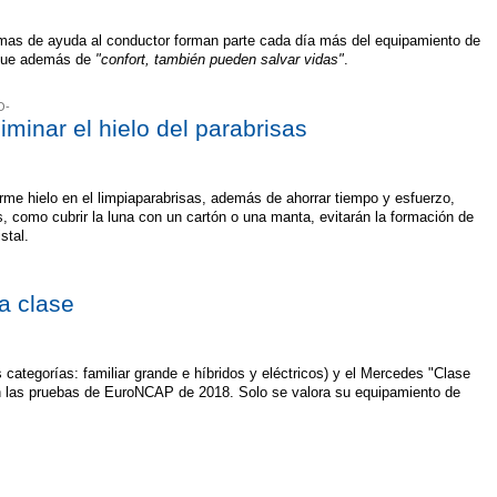
emas de ayuda al conductor forman parte cada día más del equipamiento de
a que además de
"confort, también pueden salvar vidas"
.
O-
iminar el hielo del parabrisas
rme hielo en el limpiaparabrisas, además de ahorrar tiempo y esfuerzo,
os, como cubrir la luna con un cartón o una manta, evitarán la formación de
stal.
a clase
categorías: familiar grande e híbridos y eléctricos) y el Mercedes "Clase
n las pruebas de EuroNCAP de 2018. Solo se valora su equipamiento de