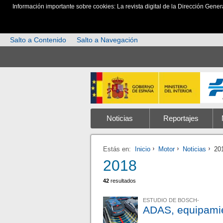
Información importante sobre cookies: La revista digital de la Dirección Gener
Salto a Contenido
Salto a Navegación
Noticias
Reportajes
Estás en:
Inicio
Motor
Noticias
20
2018
42
resultados
ESTUDIO DE BOSCH-
ADAS, equipamie