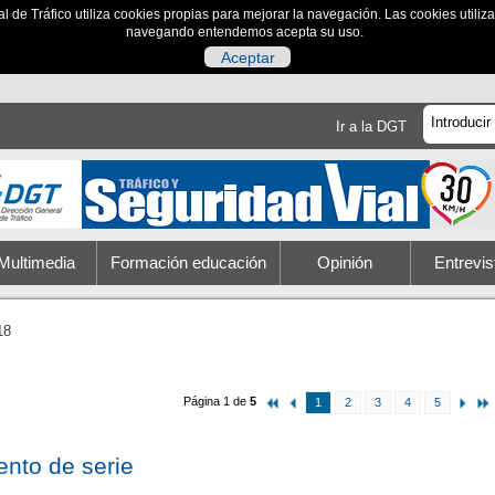
al de Tráfico utiliza cookies propias para mejorar la navegación. Las cookies utili
navegando entendemos acepta su uso.
Aceptar
Ir a la DGT
Multimedia
Formación educación
Opinión
Entrevis
18
Página 1 de
5
1
2
3
4
5
nto de serie