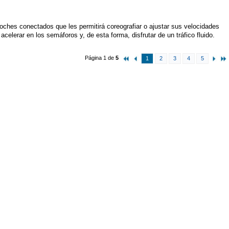
ches conectados que les permitirá coreografiar o ajustar sus velocidades
 acelerar en los semáforos y, de esta forma, disfrutar de un tráfico fluido.
Página 1 de
5
1
2
3
4
5