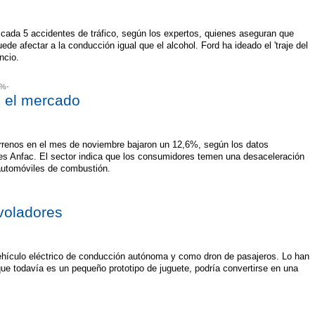
e cada 5 accidentes de tráfico, según los expertos, quienes aseguran que
e afectar a la conducción igual que el alcohol. Ford ha ideado el 'traje del
ancio.
3%-
n el mercado
errenos en el mes de noviembre bajaron un 12,6%, según los datos
antes Anfac. El sector indica que los consumidores temen una desaceleración
 automóviles de combustión.
 voladores
hículo eléctrico de conducción autónoma y como dron de pasajeros. Lo han
que todavía es un pequeño prototipo de juguete, podría convertirse en una