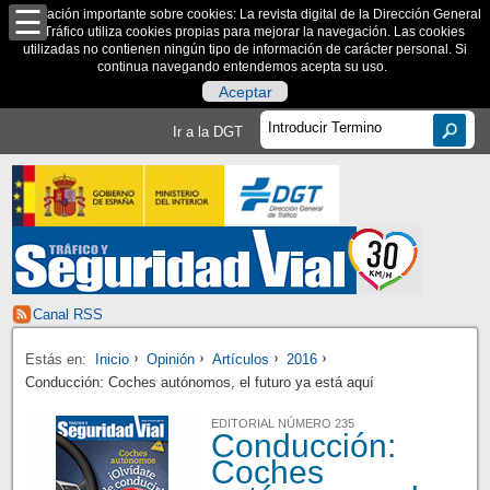
Información importante sobre cookies: La revista digital de la Dirección General
de Tráfico utiliza cookies propias para mejorar la navegación. Las cookies
utilizadas no contienen ningún tipo de información de carácter personal. Si
continua navegando entendemos acepta su uso.
Aceptar
Ir a la DGT
Canal RSS
Estás en:
Inicio
Opinión
Artículos
2016
Conducción: Coches autónomos, el futuro ya está aquí
EDITORIAL NÚMERO 235
Conducción:
Coches