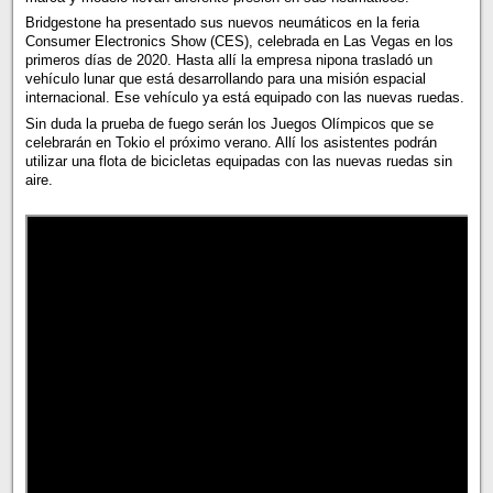
Bridgestone ha presentado sus nuevos neumáticos en la feria
Consumer Electronics Show (CES), celebrada en Las Vegas en los
primeros días de 2020. Hasta allí la empresa nipona trasladó un
vehículo lunar que está desarrollando para una misión espacial
internacional. Ese vehículo ya está equipado con las nuevas ruedas.
Sin duda la prueba de fuego serán los Juegos Olímpicos que se
celebrarán en Tokio el próximo verano. Allí los asistentes podrán
utilizar una flota de bicicletas equipadas con las nuevas ruedas sin
aire.