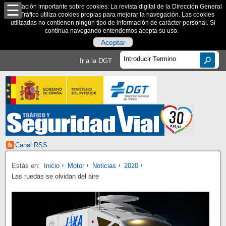
Información importante sobre cookies: La revista digital de la Dirección General
de Tráfico utiliza cookies propias para mejorar la navegación. Las cookies
utilizadas no contienen ningún tipo de información de carácter personal. Si
continua navegando entendemos acepta su uso.
Aceptar
Ir a la DGT
Canal RSS
Estás en:
Inicio
Motor
Noticias
2020
Las ruedas se olvidan del aire