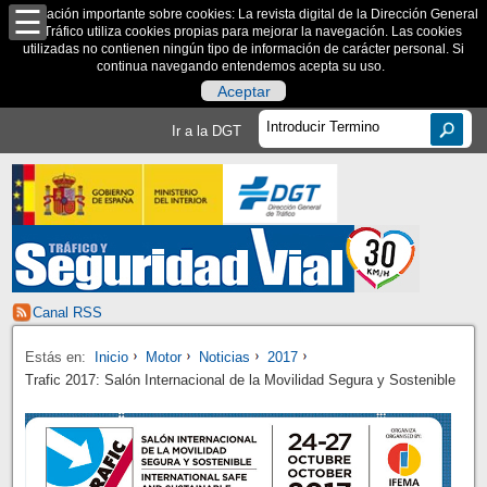
Información importante sobre cookies: La revista digital de la Dirección General
de Tráfico utiliza cookies propias para mejorar la navegación. Las cookies
utilizadas no contienen ningún tipo de información de carácter personal. Si
continua navegando entendemos acepta su uso.
Aceptar
Ir a la DGT
Canal RSS
Estás en:
Inicio
Motor
Noticias
2017
Trafic 2017: Salón Internacional de la Movilidad Segura y Sostenible