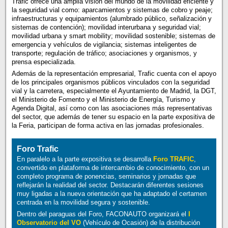
Trafic ofrece una amplia visión del mundo de la movilidad eficiente y
la seguridad vial como: aparcamientos y sistemas de cobro y peaje;
infraestructuras y equipamientos (alumbrado público, señalización y
sistemas de contención); movilidad interurbana y seguridad vial;
movilidad urbana y smart mobility; movilidad sostenible; sistemas de
emergencia y vehículos de vigilancia; sistemas inteligentes de
transporte; regulación de tráfico; asociaciones y organismos, y
prensa especializada.
Además de la representación empresarial, Trafic cuenta con el apoyo
de los principales organismos públicos vinculados con la seguridad
vial y la carretera, especialmente el Ayuntamiento de Madrid, la DGT,
el Ministerio de Fomento y el Ministerio de Energía, Turismo y
Agenda Digital, así como con las asociaciones más representativas
del sector, que además de tener su espacio en la parte expositiva de
la Feria, participan de forma activa en las jornadas profesionales.
Foro Trafic
En paralelo a la parte expositiva se desarrolla
Foro TRAFIC
,
convertido en plataforma de intercambio de conocimiento, con un
completo programa de ponencias, seminarios y jornadas que
reflejarán la realidad del sector. Destacarán diferentes sesiones
muy ligadas a la nueva orientación que ha adaptado el certamen
centrada en la movilidad segura y sostenible.
Dentro del paraguas del Foro, FACONAUTO organizará el
I
Observatorio del VO
(Vehículo de Ocasión) de la distribución