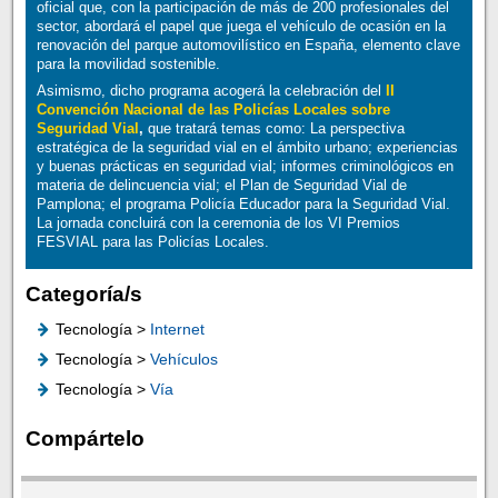
oficial que, con la participación de más de 200 profesionales del
sector, abordará el papel que juega el vehículo de ocasión en la
renovación del parque automovilístico en España, elemento clave
para la movilidad sostenible.
Asimismo, dicho programa acogerá la celebración del
II
Convención Nacional de las Policías Locales sobre
Seguridad Vial
,
que tratará temas como: La perspectiva
estratégica de la seguridad vial en el ámbito urbano; experiencias
y buenas prácticas en seguridad vial; informes criminológicos en
materia de delincuencia vial; el Plan de Seguridad Vial de
Pamplona; el programa Policía Educador para la Seguridad Vial.
La jornada concluirá con la ceremonia de los VI Premios
FESVIAL para las Policías Locales.
Categoría/s
Tecnología >
Internet
Tecnología >
Vehículos
Tecnología >
Vía
Compártelo