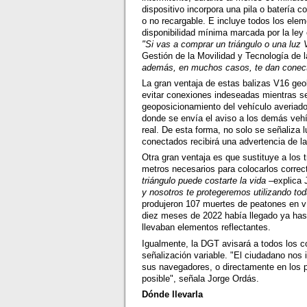
dispositivo incorpora una pila o batería
o no recargable. E incluye todos los ele
disponibilidad mínima marcada por la ley 
"Si vas a comprar un triángulo o una luz
Gestión de la Movilidad y Tecnología de
además, en muchos casos, te dan conecti
La gran ventaja de estas balizas V16 geo
evitar conexiones indeseadas mientras s
geoposicionamiento del vehículo averiado
donde se envía el aviso a los demás veh
real. De esta forma, no solo se señaliza
conectados recibirá una advertencia de l
Otra gran ventaja es que sustituye a los t
metros necesarios para colocarlos correct
triángulo puede costarte la vida
–explica 
y nosotros te protegeremos utilizando to
produjeron 107 muertes de peatones en ví
diez meses de 2022 había llegado ya hast
llevaban elementos reflectantes.
Igualmente, la DGT avisará a todos los c
señalización variable. "El ciudadano nos
sus navegadores, o directamente en los p
posible", señala Jorge Ordás.
Dónde llevarla