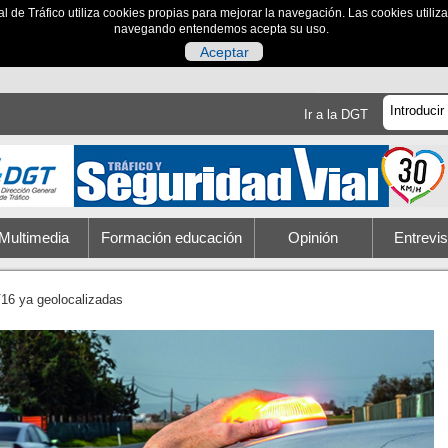
al de Tráfico utiliza cookies propias para mejorar la navegación. Las cookies utili
navegando entendemos acepta su uso.
Aceptar
Ir a la DGT
Multimedia
Formación educación
Opinión
Entrevis
16 ya geolocalizadas