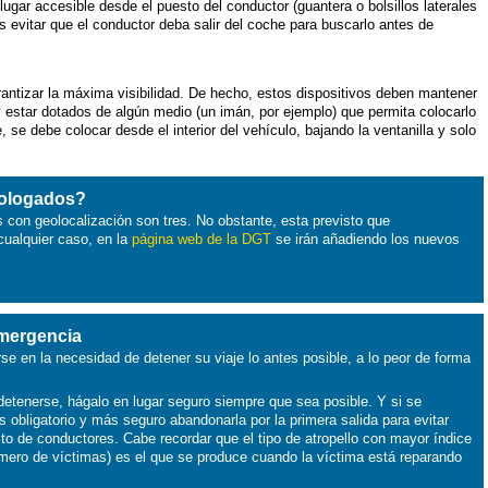
lugar accesible desde el puesto del conductor (guantera o bolsillos laterales
 evitar que el conductor deba salir del coche para buscarlo antes de
rantizar la máxima visibilidad. De hecho, estos dispositivos deben mantener
y estar dotados de algún medio (un imán, por ejemplo) que permita colocarlo
e, se debe colocar desde el interior del vehículo, bajando la ventanilla y solo
ologados?
con geolocalización son tres. No obstante, esta previsto que
cualquier caso, en la
página web de la DGT
se irán añadiendo los nuevos
mergencia
e en la necesidad de detener su viaje lo antes posible, a lo peor de forma
tenerse, hágalo en lugar seguro siempre que sea posible. Y si se
s obligatorio y más seguro abandonarla por la primera salida para evitar
esto de conductores. Cabe recordar que el tipo de atropello con mayor índice
 número de víctimas) es el que se produce cuando la víctima está reparando