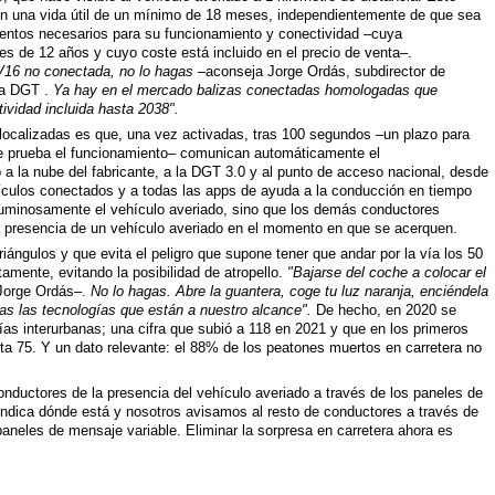
 con una vida útil de un mínimo de 18 meses, independientemente de que sea
mentos necesarios para su funcionamiento y conectividad –cuya
es de 12 años y cuyo coste está incluido en el precio de venta–.
 V16 no conectada, no lo hagas
–aconseja Jorge Ordás, subdirector de
 la DGT .
Ya hay en el mercado balizas conectadas homologadas que
vidad incluida hasta 2038".
localizadas es que, una vez activadas, tras 100 segundos –un plazo para
e prueba el funcionamiento– comunican automáticamente el
 a la nube del fabricante, a la DGT 3.0 y al punto de acceso nacional, desde
ículos conectados y a todas las apps de ayuda a la conducción en tiempo
 luminosamente el vehículo averiado, sino que los demás conductores
a presencia de un vehículo averiado en el momento en que se acerquen.
riángulos y que evita el peligro que supone tener que andar por la vía los 50
amente, evitando la posibilidad de atropello.
"Bajarse del coche a colocar el
Jorge Ordás–.
No lo hagas. Abre la guantera, coge tu luz naranja, enciéndela
das las tecnologías que están a nuestro alcance".
De hecho, en 2020 se
as interurbanas; una cifra que subió a 118 en 2021 y que en los primeros
a 75. Y un dato relevante: el 88% de los peatones muertos en carretera no
onductores de la presencia del vehículo averiado a través de los paneles de
 indica dónde está y nosotros avisamos al resto de conductores a través de
aneles de mensaje variable. Eliminar la sorpresa en carretera ahora es