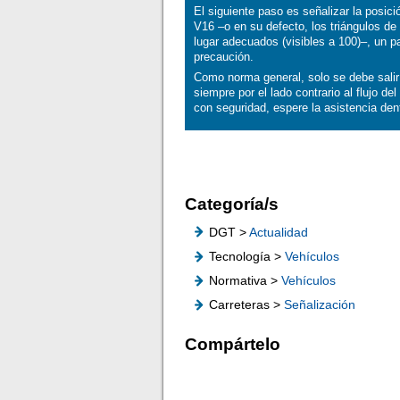
El siguiente paso es señalizar la posic
V16 –o en su defecto, los triángulos de 
lugar adecuados (visibles a 100)–, un 
precaución.
Como norma general, solo se debe salir 
siempre por el lado contrario al flujo de
con seguridad, espere la asistencia den
Categoría/s
DGT >
Actualidad
Tecnología >
Vehículos
Normativa >
Vehículos
Carreteras >
Señalización
Compártelo