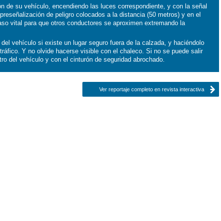
ión de su vehículo, encendiendo las luces correspondiente, y con la señal
preseñalización de peligro colocados a la distancia (50 metros) y en el
paso vital para que otros conductores se aproximen extremando la
del vehículo si existe un lugar seguro fuera de la calzada, y haciéndolo
l tráfico. Y no olvide hacerse visible con el chaleco. Si no se puede salir
tro del vehículo y con el cinturón de seguridad abrochado.
Ver reportaje completo en revista interactiva