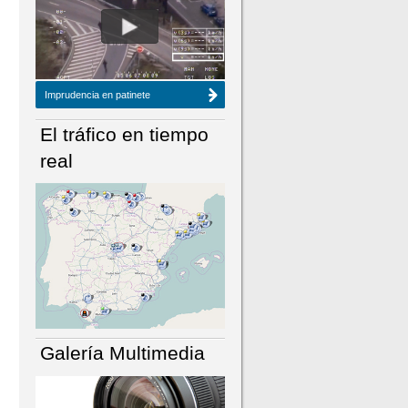
NÚMERO ACTUAL
HEMEROTECA
Imprudencia en patinete
El tráfico en tiempo
real
Galería Multimedia