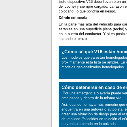
Este dispositivo V16 debe llevarse en un 
del coche) y siempre cargado. La razón es
colocarlo, lo que pondría en riesgo.
Dónde colocarla
En la parte más alta del vehículo para ga
estables en una superficie plana (techo) 
en la puerta del conductor. Y si es posibl
sacando el brazo
¿Cómo sé qué V16 están hom
Los modelos que ya están homologados 
próximamente esta lista se amplíe. En 
modelos geolocalizados homologados.
Cómo detenerse en caso de e
Por una emergencia o avería puede vers
precipitada y dentro de la misma vía.
Así, cuando no haya más remedio que de
encuentra en una autovía o autopista, e
crear una situación de riesgo para el r
de letalidad (fallecidos en relación al
su vehículo parado en la calzada.