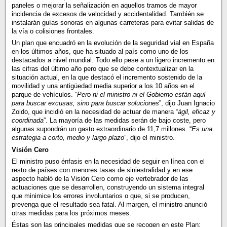
paneles o mejorar la señalización en aquellos tramos de mayor
incidencia de excesos de velocidad y accidentalidad. También se
instalarán guías sonoras en algunas carreteras para evitar salidas de
la vía o colisiones frontales.
Un plan que encuadró en la evolución de la seguridad vial en España
en los últimos años, que ha situado al país como uno de los
destacados a nivel mundial. Todo ello pese a un ligero incremento en
las cifras del último año pero que se debe contextualizar en la
situación actual, en la que destacó el incremento sostenido de la
movilidad y una antigüedad media superior a los 10 años en el
parque de vehículos. “
Pero ni el ministro ni el Gobierno están aquí
para buscar excusas, sino para buscar soluciones
”, dijo Juan Ignacio
Zoido, que incidió en la necesidad de actuar de manera “
ágil, eficaz y
coordinada
”. La mayoría de las medidas serán de bajo coste, pero
algunas supondrán un gasto extraordinario de 11,7 millones. “
Es una
estrategia a corto, medio y largo plazo
”, dijo el ministro.
Visión Cero
El ministro puso énfasis en la necesidad de seguir en línea con el
resto de países con menores tasas de siniestralidad y en ese
aspecto habló de la Visión Cero como eje vertebrador de las
actuaciones que se desarrollen, construyendo un sistema integral
que minimice los errores involuntarios o que, si se producen,
prevenga que el resultado sea fatal. Al margen, el ministro anunció
otras medidas para los próximos meses.
Éstas son las principales medidas que se recogen en este Plan: