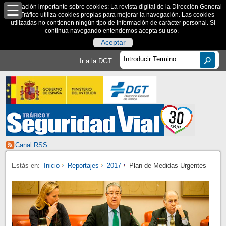
Información importante sobre cookies: La revista digital de la Dirección General
de Tráfico utiliza cookies propias para mejorar la navegación. Las cookies
utilizadas no contienen ningún tipo de información de carácter personal. Si
continua navegando entendemos acepta su uso.
Aceptar
Ir a la DGT
Canal RSS
Estás en:
Inicio
Reportajes
2017
Plan de Medidas Urgentes