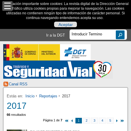
Información importante sobre cookies: La revista digital de la Dirección General
de Tráfico utiliza cookies propias para mejorar la navegación. Las cookies
utilizadas no contienen ningún tipo de información de carácter personal. Si
continua navegando entendemos acepta su uso.
Aceptar
Ir a la DGT
Canal RSS
Estás en:
Inicio
Reportajes
2017
2017
66
resultados
Página 1 de
7
1
2
3
4
5