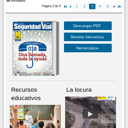
66
resultados
Página 3 de
7
1
2
3
4
5
Descargar PDF
Revista interactiva
Hemeroteca
Recursos
La locura
educativos