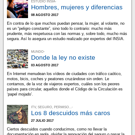
ESTUDIO INSIA-
Hombres, mujeres y diferencias
08 AGOSTO 2017
En contra de lo que muchos puedan pensar, la mujer, al volante, no
es un “peligro constante”, sino todo lo contrario: mucho más
prudente, más respetuosa con las normas y, sobre todo, mucho más
segura. Así lo asegura un estudio realizado por expertos del INSIA.
MUNDO-
Donde la ley no existe
03 AGOSTO 2017
En Internet menudean los vídeos de ciudades con tráfico caótico,
motos, bicis, coches y peatones cruzándose sin orden. Le
contamos, de la voz de viajeros expertos, cuáles son los peores
países para circular, aquellos donde el Código de la Circulación es
‘papel mojado’.
ITV, SEGURO, PERMISO...-
Los 8 descuidos más caros
27 JULIO 2017
Ciertos descuidos cuando conducimos, como no llevar la
documentación en regla, olvidar la renovación del seguro o pasar la