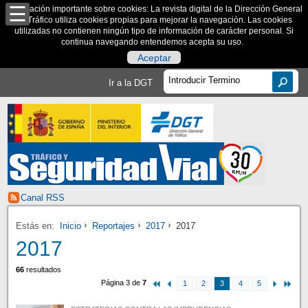
Información importante sobre cookies: La revista digital de la Dirección General
de Tráfico utiliza cookies propias para mejorar la navegación. Las cookies
utilizadas no contienen ningún tipo de información de carácter personal. Si
continua navegando entendemos acepta su uso.
Aceptar
Ir a la DGT
Canal RSS
Estás en:
Inicio
Reportajes
2017
2017
2017
66
resultados
Página 3 de
7
1
2
3
4
5