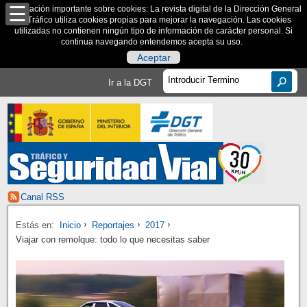
Información importante sobre cookies: La revista digital de la Dirección General
de Tráfico utiliza cookies propias para mejorar la navegación. Las cookies
utilizadas no contienen ningún tipo de información de carácter personal. Si
continua navegando entendemos acepta su uso.
Aceptar
Ir a la DGT
Canal RSS
Estás en:
Inicio
Reportajes
2017
Viajar con remolque: todo lo que necesitas saber