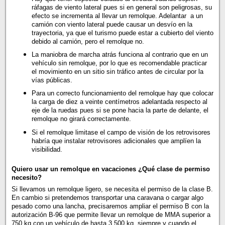
ráfagas de viento lateral pues si en general son peligrosas, su
efecto se incrementa al llevar un remolque. Adelantar a un
camión con viento lateral puede causar un desvío en la
trayectoria, ya que el turismo puede estar a cubierto del viento
debido al camión, pero el remolque no.
La maniobra de marcha atrás funciona al contrario que en un
vehículo sin remolque, por lo que es recomendable practicar
el movimiento en un sitio sin tráfico antes de circular por la
vías públicas.
Para un correcto funcionamiento del remolque hay que colocar
la carga de diez a veinte centímetros adelantada respecto al
eje de la ruedas pues si se pone hacia la parte de delante, el
remolque no girará correctamente.
Si el remolque limitase el campo de visión de los retrovisores
habría que instalar retrovisores adicionales que amplíen la
visibilidad.
Quiero usar un remolque en vacaciones ¿Qué clase de permiso
necesito?
Si llevamos un remolque ligero, se necesita el permiso de la clase B.
En cambio si pretendemos transportar una caravana o cargar algo
pesado como una lancha, precisaremos ampliar el permiso B con la
autorización B-96 que permite llevar un remolque de MMA superior a
750 kg con un vehículo de hasta 3.500 kg, siempre y cuando el