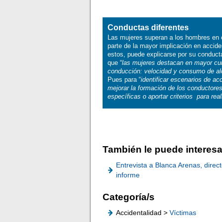
Conductas diferentes
Las mujeres superan a los hombres en 
parte de la mayor implicación en accide
estos, puede explicarse por su conduct
que “
las mujeres destacan en mayor cump
conducción: velocidad y consumo de al
Pues para “
identificar escenarios de a
mejorar la formación de los conductores
específicas o aportar criterios para real
También le puede interesa
Entrevista a Blanca Arenas, direc
informe
Categoría/s
Accidentalidad >
Víctimas