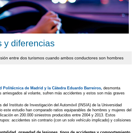
 y diferencias
olisión entre dos turismos cuando ambos conductores son hombres
d Politécnica de Madrid y la Cátedra Eduardo Barreiros,
desmonta
s arriesgados al volante, sufren más accidentes y estos son más graves
s del Instituto de Investigación del Automóvil (INSIA) de la Universidad
do este estudio han comparado ratios equiparables de hombres y mujeres del
icación en 200.000 siniestros producidos entre 2004 y 2013. Estos
rupos: accidentes sin contrario (con un solo vehículo implicado) y colisiones
dentalidad, gravedad de lesiones, tipos de accidentes y comportamiento