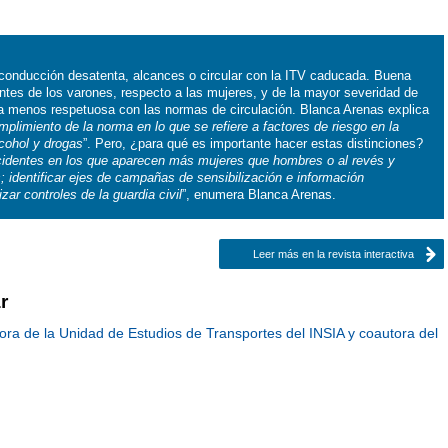
conducción desatenta, alcances o circular con la ITV caducada. Buena
ntes de los varones, respecto a las mujeres, y de la mayor severidad de
a menos respetuosa con las normas de circulación. Blanca Arenas explica
limiento de la norma en lo que se refiere a factores de riesgo en la
cohol y drogas
”. Pero, ¿para qué es importante hacer estas distinciones?
ccidentes en los que aparecen más mujeres que hombres o al revés y
; identificar ejes de campañas de sensibilización e información
izar controles de la guardia civil
”, enumera Blanca Arenas.
Leer más en la revista interactiva
r
tora de la Unidad de Estudios de Transportes del INSIA y coautora del