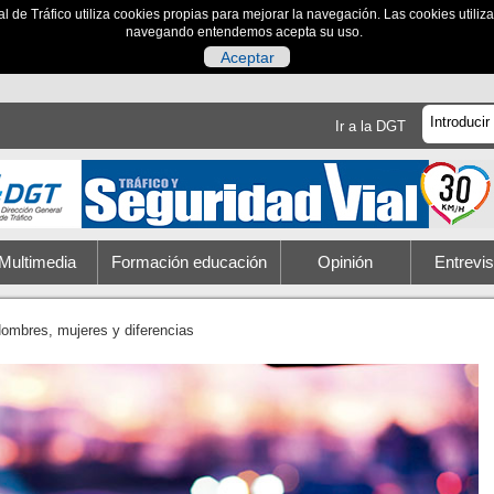
al de Tráfico utiliza cookies propias para mejorar la navegación. Las cookies utili
navegando entendemos acepta su uso.
Aceptar
Ir a la DGT
Multimedia
Formación educación
Opinión
Entrevis
ombres, mujeres y diferencias