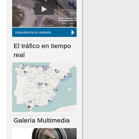
NÚMERO ACTUAL
HEMEROTECA
Imprudencia en patinete
El tráfico en tiempo
real
Galería Multimedia