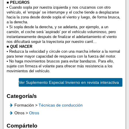
■ PELIGROS
• Cuando sopla por nuestra izquierda y nos cruzamos con otro
vehículo, el ‘empuje’ se interrumpe y el coche tiende a desplazarse
hacia la zona desde donde sopla el viento y luego, de forma brusca,
a la derecha.
• Si sopla desde la derecha, y se adelanta, por ejemplo, a un
camión, el coche será ‘aspirado’ por el vehículo voluminoso, pero
instantaneamente después de finalizar el adelantamiento el viento
nos dificultará seguir la trayectoria por nuestro carril…
■ QUÉ HACER
• Reduzca la velocidad y circule con una marcha inferior a la normal
para tener mayor capacidad de respuesta con la fuerza del motor.
• No haga movimientos bruscos para evitar bandazos. Para ello,
sujete con firmeza el volante para ofrecer más resistencia a los
movimientos del vehículo.
Ver Suplemento Especial Invierno en revista interactiva
Categoría/s
Formación >
Técnicas de conducción
Otros >
Otros
Compártelo