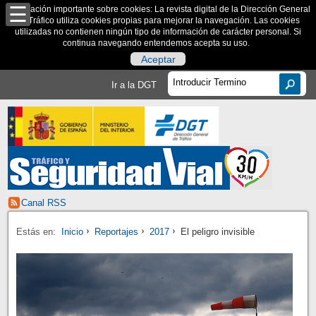
Información importante sobre cookies: La revista digital de la Dirección General
de Tráfico utiliza cookies propias para mejorar la navegación. Las cookies
utilizadas no contienen ningún tipo de información de carácter personal. Si
continua navegando entendemos acepta su uso.
Aceptar
Ir a la DGT
Canal RSS
Estás en:
Inicio
Reportajes
2017
El peligro invisible