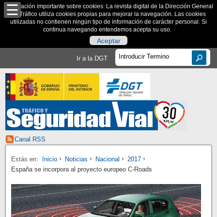
Información importante sobre cookies: La revista digital de la Dirección General
de Tráfico utiliza cookies propias para mejorar la navegación. Las cookies
utilizadas no contienen ningún tipo de información de carácter personal. Si
continua navegando entendemos acepta su uso.
Aceptar
Ir a la DGT
Canal RSS
Estás en:
Inicio
Noticias
Nacional
2017
España se incorpora al proyecto europeo C-Roads