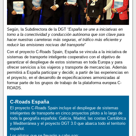
Según, la Subdirectora de la DGT “
España se une a iniciativas en
torno a la conectividad y conducción autónoma que son clave para
hacer nuestras carreteras más seguras, el tráfico más eficiente y
reducir las emisiones nocivas del transporte
”
Con el proyecto C-Roads Spain, España se vincula a la iniciativa de
sistemas de transporte inteligente cooperativo con el objetivo de
garantizar el despliegue de estos sistemas en toda Europa y para
ofrecer servicios a los viajeros y transporte de mercancías. Además
permitirá a España participar y decidir, a partir de las experiencias en
el proyecto, en el desarrollo de especificaciones armonizadas al
formar parte de los grupos de trabajo de la plataforma europea C-
ROADS.
C-Roads España
El proyecto C-Roads Spain incluye el despliegue de sistemas
inteligentes de transporte en cinco proyectos piloto a lo largo de
toda la geografía española: Galicia, Madrid, las costas Cantábrica
y Mediterránea y el proyecto DGT 3.0 que abarca todo el territorio
español.
Los pilotos que se llevarán a cabo son: