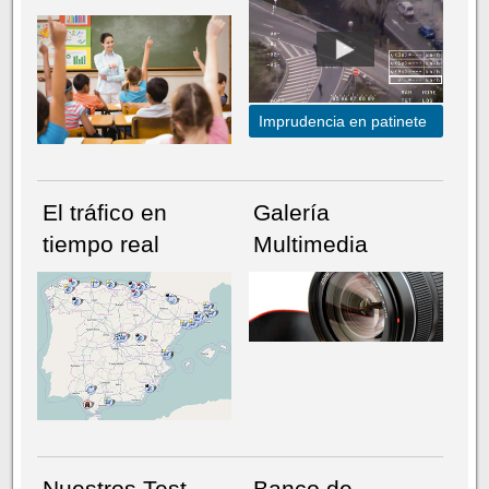
Imprudencia en patinete
El tráfico en
Galería
tiempo real
Multimedia
NÚMERO ACTUAL
HEMEROTECA
Nuestros Test
Banco de