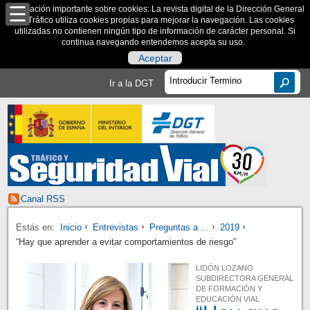
Información importante sobre cookies: La revista digital de la Dirección General
de Tráfico utiliza cookies propias para mejorar la navegación. Las cookies
utilizadas no contienen ningún tipo de información de carácter personal. Si
continua navegando entendemos acepta su uso.
Aceptar
Ir a la DGT
Canal RSS
Estás en:
Inicio
Entrevistas
Preguntas a ...
2019
“Hay que aprender a evitar comportamientos de riesgo”
LIDÓN LOZANO
SUBDIRECTORA GENERAL
DE FORMACIÓN Y
EDUCACIÓN VIAL