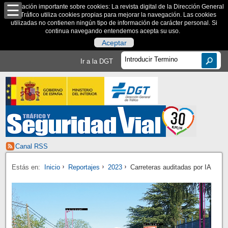
Información importante sobre cookies: La revista digital de la Dirección General
de Tráfico utiliza cookies propias para mejorar la navegación. Las cookies
utilizadas no contienen ningún tipo de información de carácter personal. Si
continua navegando entendemos acepta su uso.
Aceptar
Ir a la DGT
Canal RSS
Estás en:
Inicio
Reportajes
2023
Carreteras auditadas por IA