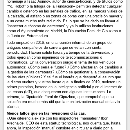
homenaje a Isaac Asimov, autor de ciencia-ficción, y de títulos como
“Yo, Robot” o la trilogía de la Fundación– permiten detectar cualquier
cambio o deterioro en las señales de tráfico, en las marcas viales de
la calzada, el asfalto o en zonas de obras con una precisión mayor y
a un coste mucho más reducido. Es lo que se ha dado en llamar el
“inspector autónomo de carreteras” y ya lo utilizan instituciones
como el Ayuntamiento de Madrid, la Diputación Foral de Gipuzkoa o
la Junta de Extremadura.
Todo empezó en 2016, en una reunión informal de un grupo de
antiguos compañeros de carrera que se veían con cierta
periodicidad. Habían salido hacía ya tiempo de la Universidad y
todos ejercían como ingenieros de telecomunicaciones o
informáticos. En la conversación surgió el tema de los vehículos
autónomos: ¿Cómo sería el futuro? ¿Cómo afectarían los cambios a
la gestión de las carreteras? ¿Cómo se gestionaría la conservación
de las vías públicas? Y tal fue el interés que despertó el asunto que
le dieron vueltas y vueltas hasta que, a finales de 2019, tuvieron un
primer prototipo, basado en la inteligencia artificial y en el internet de
las cosas (IoT), que chequearon con algunas instituciones. La
primera, la Diputación Foral de Gipuzkoa, que comprobó que su
solución era mucho más útil que la monitorización manual de la vía
pública,
Menos fallos que en las revisiones clásicas.
¿Qué diferencia existe con los inspectores ‘manuales’? Ibon
Arechalde, CEO de esta startup tecnológica, nos cuenta que, hasta
ahora, la inspección 'manual' consiste en circular a diario por la