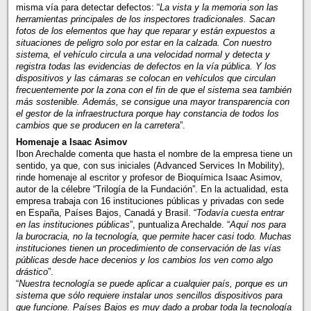
misma vía para detectar defectos: “
La vista y la memoria son las
herramientas principales de los inspectores tradicionales. Sacan
fotos de los elementos que hay que reparar y están expuestos a
situaciones de peligro solo por estar en la calzada. Con nuestro
sistema, el vehículo circula a una velocidad normal y detecta y
registra todas las evidencias de defectos en la vía pública. Y los
dispositivos y las cámaras se colocan en vehículos que circulan
frecuentemente por la zona con el fin de que el sistema sea también
más sostenible. Además, se consigue una mayor transparencia con
el gestor de la infraestructura porque hay constancia de todos los
cambios que se producen en la carretera
”.
Homenaje a Isaac Asimov
Ibon Arechalde comenta que hasta el nombre de la empresa tiene un
sentido, ya que, con sus iniciales (Advanced Services In Mobility),
rinde homenaje al escritor y profesor de Bioquímica Isaac Asimov,
autor de la célebre “Trilogía de la Fundación”. En la actualidad, esta
empresa trabaja con 16 instituciones públicas y privadas con sede
en España, Países Bajos, Canadá y Brasil. “
Todavía cuesta entrar
en las instituciones públicas
”, puntualiza Arechalde. “
Aquí nos para
la burocracia, no la tecnología, que permite hacer casi todo. Muchas
instituciones tienen un procedimiento de conservación de las vías
públicas desde hace decenios y los cambios los ven como algo
drástico
”.
“
Nuestra tecnología se puede aplicar a cualquier país, porque es un
sistema que sólo requiere instalar unos sencillos dispositivos para
que funcione. Países Bajos es muy dado a probar toda la tecnología