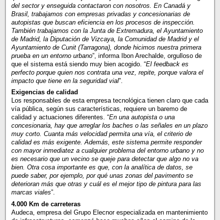
del sector y enseguida contactaron con nosotros. En Canadá y
Brasil, trabajamos con empresas privadas y concesionarias de
autopistas que buscan eficiencia en los procesos de inspección.
También trabajamos con la Junta de Extremadura, el Ayuntamiento
de Madrid, la Diputación de Vizcaya, la Comunidad de Madrid y el
Ayuntamiento de Cunit (Tarragona), donde hicimos nuestra primera
prueba en un entorno urbano
”, informa Ibon Arechalde, orgulloso de
que el sistema está siendo muy bien acogido. “
El feedback es
perfecto porque quien nos contrata una vez, repite, porque valora el
impacto que tiene en la seguridad vial
”.
Exigencias de calidad
Los responsables de esta empresa tecnológica tienen claro que cada
vía pública, según sus características, requiere un baremo de
calidad y actuaciones diferentes. “
En una autopista o una
concesionaria, hay que arreglar los baches o las señales en un plazo
muy corto. Cuanta más velocidad permita una vía, el criterio de
calidad es más exigente. Además, este sistema permite responder
con mayor inmediatez a cualquier problema del entorno urbano y no
es necesario que un vecino se queje para detectar que algo no va
bien. Otra cosa importante es que, con la analítica de datos, se
puede saber, por ejemplo, por qué unas zonas del pavimento se
deterioran más que otras y cuál es el mejor tipo de pintura para las
marcas viales
”.
4.000 Km de carreteras
Audeca, empresa del Grupo Elecnor especializada en mantenimiento