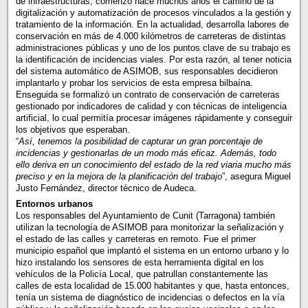
de infraestructuras, comenzó hace muchos años el camino de la
digitalización y automatización de procesos vinculados a la gestión y
tratamiento de la información. En la actualidad, desarrolla labores de
conservación en más de 4.000 kilómetros de carreteras de distintas
administraciones públicas y uno de los puntos clave de su trabajo es
la identificación de incidencias viales. Por esta razón, al tener noticia
del sistema automático de ASIMOB, sus responsables decidieron
implantarlo y probar los servicios de esta empresa bilbaína.
Enseguida se formalizó un contrato de conservación de carreteras
gestionado por indicadores de calidad y con técnicas de inteligencia
artificial, lo cual permitía procesar imágenes rápidamente y conseguir
los objetivos que esperaban.
“
Así, tenemos la posibilidad de capturar un gran porcentaje de
incidencias y gestionarlas de un modo más eficaz. Además, todo
ello deriva en un conocimiento del estado de la red viaria mucho más
preciso y en la mejora de la planificación del trabajo
”, asegura Miguel
Justo Fernández, director técnico de Audeca.
Entornos urbanos
Los responsables del Ayuntamiento de Cunit (Tarragona) también
utilizan la tecnología de ASIMOB para monitorizar la señalización y
el estado de las calles y carreteras en remoto. Fue el primer
municipio español que implantó el sistema en un entorno urbano y lo
hizo instalando los sensores de esta herramienta digital en los
vehículos de la Policía Local, que patrullan constantemente las
calles de esta localidad de 15.000 habitantes y que, hasta entonces,
tenía un sistema de diagnóstico de incidencias o defectos en la vía