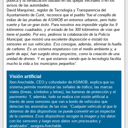
pública y la señalización basado en las quejas vecinales o en los
avisos de las autoridades.
David Marquínez, regidor de Tecnología y Transparencia del
Ayuntamiento de Cunit, reconoce que el pueblo
“fue el conejillo de
indias de las pruebas de ASIMOB en entornos urbanos, pero hubo
suerte y fue un gran éxito. Para nosotros era imposible vigilar los 9
kilómetros cuadrados, y el estado de los 300 kilómetros de vías que
tiene el pueblo. Por eso, pedimos la colaboración de la Policía
Municipal, que mostró una excelente disposición e instaló los
sensores en sus vehículos. Eso consigue, además, eliminar la huella
de carbono. Es un sistema respetuoso con el medio ambiente y, a
partir de aquí, han surgido otros proyectos, como la creación de una
unidad de drones. Y es que estamos viendo que la tecnología facilita
mucho la vida a los municipios pequeños
”.
Visión artificial
Ibon Arechalde, CEO y cofundador de ASIMOB, explica que su
sistema permite monitorizar las señales de tráfico, las marcas
viales (líneas, símbolos y letras), las barreras de protección y el
pavimento. Y, además, todo se realiza con visión artificial a
través de unos sensores que van a bordo de vehículos que
detectan las anomalías de las vías. “
Cualquier vehículo al que le
dotemos de dos dispositivos se puede convertir en un inspector
de la carretera. Esos dispositivos recogen la imagen y los datos
con los sensores y luego esos datos son procesados y
analizados
”, asegura Arechalde.