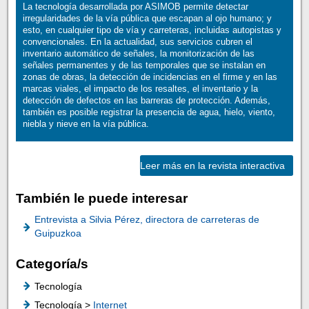
La tecnología desarrollada por ASIMOB permite detectar
irregularidades de la vía pública que escapan al ojo humano; y
esto, en cualquier tipo de vía y carreteras, incluidas autopistas y
convencionales. En la actualidad, sus servicios cubren el
inventario automático de señales, la monitorización de las
señales permanentes y de las temporales que se instalan en
zonas de obras, la detección de incidencias en el firme y en las
marcas viales, el impacto de los resaltes, el inventario y la
detección de defectos en las barreras de protección. Además,
también es posible registrar la presencia de agua, hielo, viento,
niebla y nieve en la vía pública.
Leer más en la revista interactiva
También le puede interesar
Entrevista a Silvia Pérez, directora de carreteras de
Guipuzkoa
Categoría/s
Tecnología
Tecnología >
Internet