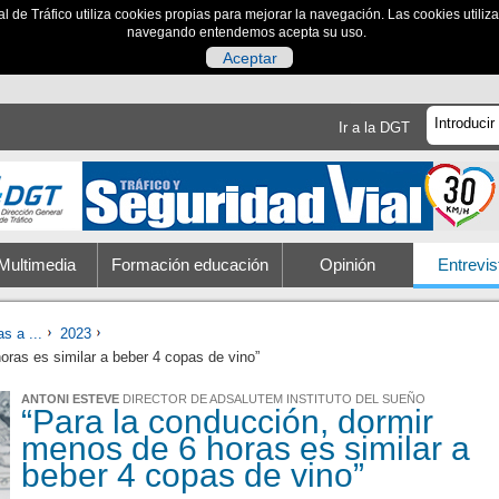
al de Tráfico utiliza cookies propias para mejorar la navegación. Las cookies utili
navegando entendemos acepta su uso.
Aceptar
Ir a la DGT
Multimedia
Formación educación
Opinión
Entrevis
s a ...
2023
oras es similar a beber 4 copas de vino”
ANTONI ESTEVE
DIRECTOR DE ADSALUTEM INSTITUTO DEL SUEÑO
“Para la conducción, dormir
menos de 6 horas es similar a
beber 4 copas de vino”