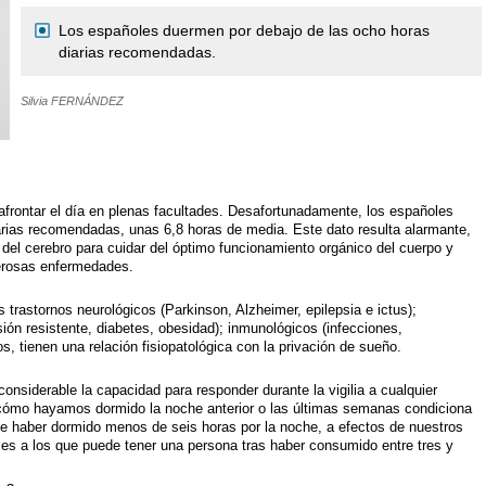
Los españoles duermen por debajo de las ocho horas
diarias recomendadas.
Silvia FERNÁNDEZ
 afrontar el día en plenas facultades. Desafortunadamente, los españoles
arias recomendadas, unas 6,8 horas de media. Este dato resulta alarmante,
l cerebro para cuidar del óptimo funcionamiento orgánico del cuerpo y
merosas enfermedades.
os trastornos neurológicos (Parkinson, Alzheimer, epilepsia e ictus);
ión resistente, diabetes, obesidad); inmunológicos (infecciones,
 tienen una relación fisiopatológica con la privación de sueño.
nsiderable la capacidad para responder durante la vigilia a cualquier
, cómo hayamos dormido la noche anterior o las últimas semanas condiciona
de haber dormido menos de seis horas por la noche, a efectos de nuestros
les a los que puede tener una persona tras haber consumido entre tres y