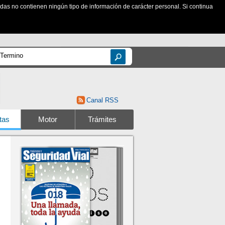
zadas no contienen ningún tipo de información de carácter personal. Si continua
Canal RSS
tas
Motor
Trámites