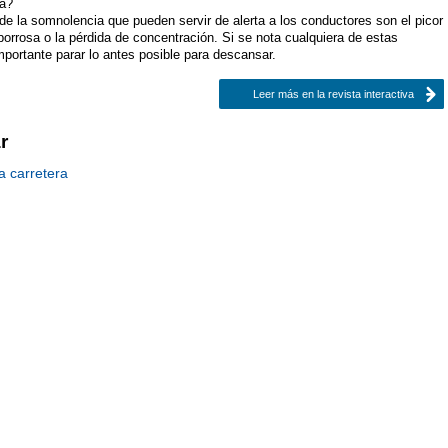
ia?
e la somnolencia que pueden servir de alerta a los conductores son el picor
 borrosa o la pérdida de concentración. Si se nota cualquiera de estas
mportante parar lo antes posible para descansar.
Leer más en la revista interactiva
r
a carretera