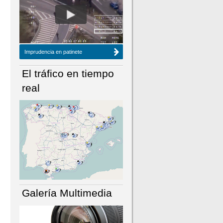
NÚMERO ACTUAL
HEMEROTECA
Imprudencia en patinete
El tráfico en tiempo
real
Galería Multimedia