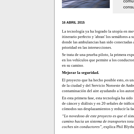
comun
consu
16 ABRIL 2015
La tecnología ya ha logrado la utopía en mov
itinerario perfecto y 'abran' los semáforos a 
donde las ambulancias han sido conectadas al 
prioridad en las intersecciones.
Se trata de una prueba piloto, la primera ex
en los vehículos que permite a los conductor
en su camino.
Mejorar la seguridad.
El proyecto que ha hecho posible esto, es u
de la ciudad y del Servicio Noroeste de Ambu
contaminación del aire ayudando a los autom
En esta primera fase, esta tecnología
ha sido
de cáncer y diálisis y en 20 señales de tráfi
cómodos sus desplazamientos y reducir la fa
“Lo novedoso de este proyecto es que el sis
camino hacia un sistema de transportes tota
coches sin conductores”,
explica Phil Blyth