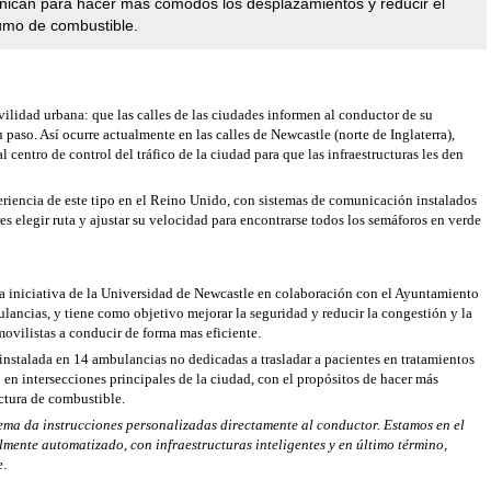
ican para hacer más cómodos los desplazamientos y reducir el
mo de combustible.
ilidad urbana: que las calles de las ciudades informen al conductor de su
su paso. Así ocurre actualmente en las calles de Newcastle (norte de Inglaterra),
centro de control del tráfico de la ciudad para que las infraestructuras les den
periencia de este tipo en el Reino Unido, con sistemas de comunicación instalados
es elegir ruta y ajustar su velocidad para encontrarse todos los semáforos en verde
na iniciativa de la Universidad de Newcastle en colaboración con el Ayuntamiento
lancias, y tiene como objetivo mejorar la seguridad y reducir la congestión y la
ovilistas a conducir de forma mas eficiente.
 instalada en 14 ambulancias no dedicadas a trasladar a pacientes en tratamientos
co en intersecciones principales de la ciudad, con el propósitos de hacer más
ctura de combustible.
tema da instrucciones personalizadas directamente al conductor. Estamos en el
lmente automatizado, con infraestructuras inteligentes y en último término,
e.