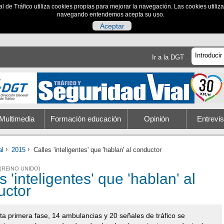
al de Tráfico utiliza cookies propias para mejorar la navegación. Las cookies utili
navegando entendemos acepta su uso.
Aceptar
Ir a la DGT
Multimedia
Formación educación
Opinión
Entrevis
al
2015
Calles 'inteligentes' que 'hablan' al conductor
(REINO UNIDO)
s 'inteligentes' que 'hablan' al
uctor
ta primera fase, 14 ambulancias y 20 señales de tráfico se