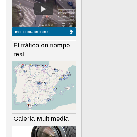
NÚMERO ACTUAL
HEMEROTECA
Imprudencia en patinete
El tráfico en tiempo
real
Galería Multimedia