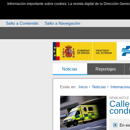
Información importante sobre cookies: La revista digital de la Dirección Gener
Salto a Contenido
Salto a Navegación
Noticias
Reportajes
Estás en:
Inicio
Noticias
Internacion
NEWCASTLE 
Calle
cond
En es