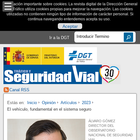
Información importante sobre cookies: La revista digital de la Dirección General
de Tráfico utiliza cookies propias para mejorar la navegación. Las cookies
utilizadas no contienen ningún tipo de información de carácter personal. Si
continua navegando entendemos acepta su uso.
Aceptar
Ir a la DGT
Canal RSS
Estás en:
Inicio
Opinión
Artículos
2023
El vehículo, fundamental en el sistema seguro
ÁLVARO GÓMEZ
DIRECTOR DEL
OBSERVATORIO
NACIONAL DE SEGURIDAD
VIAL