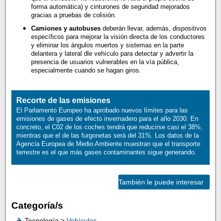
forma automática) y cinturones de seguridad mejorados
gracias a pruebas de colisión.
Camiones y autobuses
deberán llevar, además, dispositivos
específicos para mejorar la visión directa de los conductores
y eliminar los ángulos muertos y sistemas en la parte
delantera y lateral dle vehículo para detectar y advertir la
presencia de usuarios vulnerables en la vía pública,
especialmente cuando se hagan giros.
Recorte de las emisiones
El Parlamento Europeo ha aprobado nuevos límites para las
emisiones de gases de efecto invernadero para el año 2030. En
concreto, el C02 de los coches tendrá que reducirse casi el 38%,
mientras que el de las furgonetas será del 31%. Los datos de la
Agencia Europea de Medio Ambiente muestran que el transporte
terrestre es el que más gases contaminantes sigue generando.
También le puede interesar
Categoría/s
Tecnología >
Vehículos