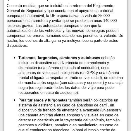
Con esta medida, que se incluirá en la reforma del Reglamento
General de Seguridad y que cuenta con el apoyo de la patronal
europea del automóvil, la UE espera salvar la vida de 25.000
personas en la carretera y evitar que se produzcan unas 140.000
lesiones graves. Las autoridades europeas creen que la
automatización de los vehículos y las nuevas tecnologías pueden
compensar los errores humanos cuando nos ponemos al volante. De
hecho, los coches de alta gama ya incluyen buena parte de estos
dispositivos.
Turismos, furgonetas, camiones y autobuses
deberán
incluir un dispostivo de advertencia de somnolencia y
distracción (una cámara enfocada al conductor), unos
asistentes de velocidad inteligentes (un GPS y una cámara
frontal obligarán a respetar el límite de velocidad), un sistema
de marcha atrás segura (con cámaras y sensores) y una caja
negra (se registrarán todos los datos del viaje para poder
recuperarlos en caso de accidente).
Para
turismos y furgonetas
también serán obligatorios un
sistema de asistencia en caso de abandono de carril, un
dispositivo de frenado de emergencia avanzado (un sensor y
una cámara emitirán alertas sonoras y visuales en caso de
detecar un obstáculo en la trayectoria del vehículo, también
peatones y ciclistas, parados o en movimiento; en caso de
que el conductor no reaccione, lo hará el propio coche de