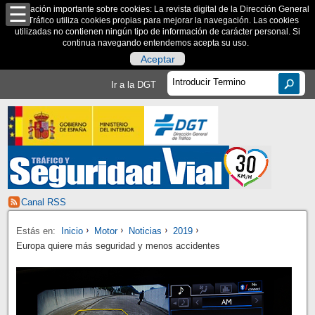
Información importante sobre cookies: La revista digital de la Dirección General
de Tráfico utiliza cookies propias para mejorar la navegación. Las cookies
utilizadas no contienen ningún tipo de información de carácter personal. Si
continua navegando entendemos acepta su uso.
Aceptar
Ir a la DGT
Canal RSS
Estás en:
Inicio
Motor
Noticias
2019
Europa quiere más seguridad y menos accidentes