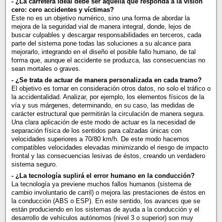
- ¿La carretera ideal debe ser aquella que responda a la visión
cero: cero accidentes y víctimas?
Este no es un objetivo numérico, sino una forma de abordar la
mejora de la seguridad vial de manera integral, donde, lejos de
buscar culpables y descargar responsabilidades en terceros, cada
parte del sistema pone todas las soluciones a su alcance para
mejorarlo, integrando en el diseño el posible fallo humano, de tal
forma que, aunque el accidente se produzca, las consecuencias no
sean mortales o graves.
- ¿Se trata de actuar de manera personalizada en cada tramo?
El objetivo es tomar en consideración otros datos, no solo el tráfico o
la accidentalidad. Analizar, por ejemplo, los elementos físicos de la
vía y sus márgenes, determinando, en su caso, las medidas de
carácter estructural que permitirán la circulación de manera segura.
Una clara aplicación de este modo de actuar es la necesidad de
separación física de los sentidos para calzadas únicas con
velocidades superiores a 70/80 km/h. De este modo hacemos
compatibles velocidades elevadas minimizando el riesgo de impacto
frontal y las consecuencias lesivas de éstos, creando un verdadero
sistema seguro.
- ¿La tecnología suplirá el error humano en la conducción?
La tecnología ya previene muchos fallos humanos (sistema de
cambio involuntario de carril) o mejora las prestaciones de éstos en
la conducción (ABS o ESP). En este sentido, los avances que se
están produciendo en los sistemas de ayuda a la conducción y el
desarrollo de vehículos autónomos (nivel 3 o superior) son muy