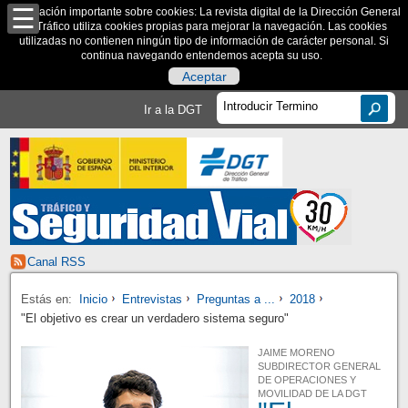
Información importante sobre cookies: La revista digital de la Dirección General
de Tráfico utiliza cookies propias para mejorar la navegación. Las cookies
utilizadas no contienen ningún tipo de información de carácter personal. Si
continua navegando entendemos acepta su uso.
Aceptar
Ir a la DGT
Canal RSS
Estás en:
Inicio
Entrevistas
Preguntas a ...
2018
"El objetivo es crear un verdadero sistema seguro"
JAIME MORENO
SUBDIRECTOR GENERAL
DE OPERACIONES Y
MOVILIDAD DE LA DGT