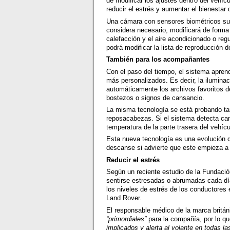
de modificar los ajustes dentro del vehíc
reducir el estrés y aumentar el bienestar 
Una cámara con sensores biométricos supe
considera necesario, modificará de forma 
calefacción y el aire acondicionado o regu
podrá modificar la lista de reproducción 
También para los acompañantes
Con el paso del tiempo, el sistema aprend
más personalizados. Es decir, la iluminac
automáticamente los archivos favoritos de
bostezos o signos de cansancio.
La misma tecnología se está probando ta
reposacabezas. Si el sistema detecta can
temperatura de la parte trasera del vehícu
Esta nueva tecnología es una evolución d
descanse si advierte que este empieza a 
Reducir el estrés
Según un reciente estudio de la Fundaci
sentirse estresadas o abrumadas cada dí
los niveles de estrés de los conductores 
Land Rover.
El responsable médico de la marca britán
“primordiales”
para la compañía, por lo qu
implicados y alerta al volante en todas 