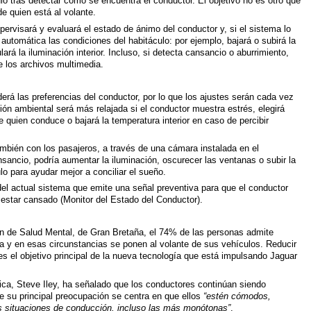
ulo tras detectar cómo se encuentra el conductor. El objetivo no es otro que
de quien está al volante.
rvisará y evaluará el estado de ánimo del conductor y, si el sistema lo
automática las condiciones del habitáculo: por ejemplo, bajará o subirá la
lará la iluminación interior. Incluso, si detecta cansancio o aburrimiento,
de los archivos multimedia.
erá las preferencias del conductor, por lo que los ajustes serán cada vez
ión ambiental será más relajada si el conductor muestra estrés, elegirá
 quien conduce o bajará la temperatura interior en caso de percibir
mbién con los pasajeros, a través de una cámara instalada en el
sancio, podría aumentar la iluminación, oscurecer las ventanas o subir la
lo para ayudar mejor a conciliar el sueño.
el actual sistema que emite una señal preventiva para que el conductor
estar cansado (Monitor del Estado del Conductor).
ón de Salud Mental, de Gran Bretaña, el 74% de las personas admite
a y en esas circunstancias se ponen al volante de sus vehículos. Reducir
es el objetivo principal de la nueva tecnología que está impulsando Jaguar
ica, Steve Iley, ha señalado que los conductores continúan siendo
e su principal preocupación se centra en que ellos
“estén cómodos,
las situaciones de conducción, incluso las más monótonas”
.