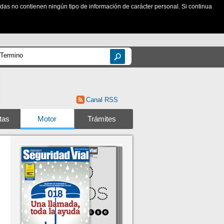
zadas no contienen ningún tipo de información de carácter personal. Si continua
Canal RSS
tas
Motor
Trámites