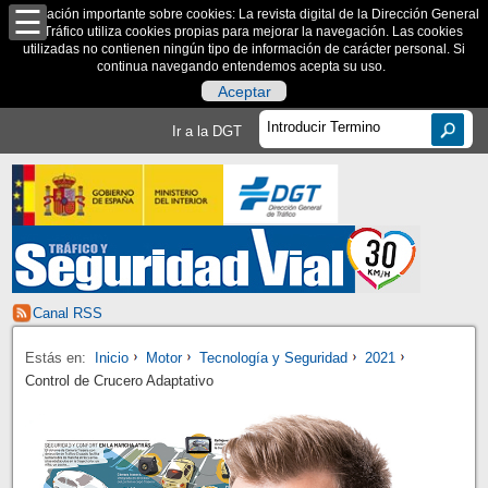
Información importante sobre cookies: La revista digital de la Dirección General
de Tráfico utiliza cookies propias para mejorar la navegación. Las cookies
utilizadas no contienen ningún tipo de información de carácter personal. Si
continua navegando entendemos acepta su uso.
Aceptar
Ir a la DGT
Canal RSS
Estás en:
Inicio
Motor
Tecnología y Seguridad
2021
Control de Crucero Adaptativo