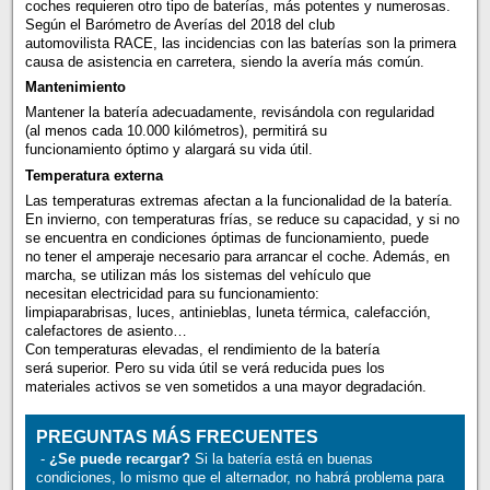
coches requieren otro tipo de baterías, más potentes y numerosas.
Según el Barómetro de Averías del 2018 del club
automovilista RACE, las incidencias con las baterías son la primera
causa de asistencia en carretera, siendo la avería más común.
Mantenimiento
Mantener la batería adecuadamente, revisándola con regularidad
(al menos cada 10.000 kilómetros), permitirá su
funcionamiento óptimo y alargará su vida útil.
Temperatura externa
Las temperaturas extremas afectan a la funcionalidad de la batería.
En invierno, con temperaturas frías, se reduce su capacidad, y si no
se encuentra en condiciones óptimas de funcionamiento, puede
no tener el amperaje necesario para arrancar el coche. Además, en
marcha, se utilizan más los sistemas del vehículo que
necesitan electricidad para su funcionamiento:
limpiaparabrisas, luces, antinieblas, luneta térmica, calefacción,
calefactores de asiento…
Con temperaturas elevadas, el rendimiento de la batería
será superior. Pero su vida útil se verá reducida pues los
materiales activos se ven sometidos a una mayor degradación.
PREGUNTAS MÁS FRECUENTES
-
¿Se puede recargar?
Si la batería está en buenas
condiciones, lo mismo que el alternador, no habrá problema para