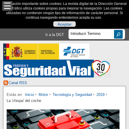
Información importante sobre cookies: La revista digital de la Dirección General
de Tráfico utiliza cookies propias para mejorar la navegación. Las cookies
utilizadas no contienen ningún tipo de información de carácter personal. Si
continua navegando entendemos acepta su uso.
Aceptar
Ir a la DGT
Canal RSS
Estás en:
Inicio
Motor
Tecnología y Seguridad
2019
La 'chispa' del coche