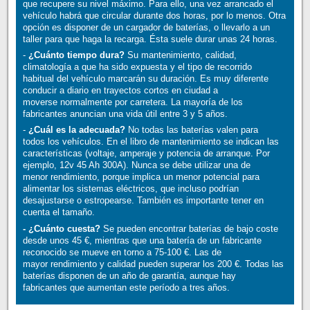
que recupere su nivel máximo. Para ello, una vez arrancado el
vehículo habrá que circular durante dos horas, por lo menos. Otra
opción es disponer de un cargador de baterías, o llevarlo a un
taller para que haga la recarga. Ésta suele durar unas 24 horas.
-
¿Cuánto tiempo dura?
Su mantenimiento, calidad,
climatología a que ha sido expuesta y el tipo de recorrido
habitual del vehículo marcarán su duración. Es muy diferente
conducir a diario en trayectos cortos en ciudad a
moverse normalmente por carretera. La mayoría de los
fabricantes anuncian una vida útil entre 3 y 5 años.
-
¿Cuál es la adecuada?
No todas las baterías valen para
todos los vehículos. En el libro de mantenimiento se indican las
características (voltaje, amperaje y potencia de arranque. Por
ejemplo, 12v 45 Ah 300A). Nunca se debe utilizar una de
menor rendimiento, porque implica un menor potencial para
alimentar los sistemas eléctricos, que incluso podrían
desajustarse o estropearse. También es importante tener en
cuenta el tamaño.
- ¿Cuánto cuesta?
Se pueden encontrar baterías de bajo coste
desde unos 45 €, mientras que una batería de un fabricante
reconocido se mueve en torno a 75-100 €. Las de
mayor rendimiento y calidad pueden superar los 200 €. Todas las
baterías disponen de un año de garantía, aunque hay
fabricantes que aumentan este período a tres años.