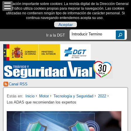
Información importante sobre cookies: La revista digital de la Dirección General
de Tráfico utiliza cookies propias para mejorar la navegación. Las cookies
utilizadas no contienen ningún tipo de información de carácter personal. Si
continua navegando entendemos acepta su uso.
Aceptar
Ir a la DGT
Canal RSS
Estás en:
Inicio
Motor
Tecnología y Seguridad
2022
Los ADAS que recomiendan los expertos