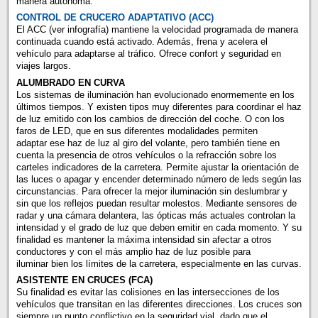
manera autónoma.
CONTROL DE CRUCERO ADAPTATIVO (ACC)
El ACC (ver infografía) mantiene la velocidad programada de manera
continuada cuando está activado. Además, frena y acelera el
vehículo para adaptarse al tráfico. Ofrece confort y seguridad en
viajes largos.
ALUMBRADO EN CURVA
Los sistemas de iluminación han evolucionado enormemente en los
últimos tiempos. Y existen tipos muy diferentes para coordinar el haz
de luz emitido con los cambios de dirección del coche. O con los
faros de LED, que en sus diferentes modalidades permiten
adaptar ese haz de luz al giro del volante, pero también tiene en
cuenta la presencia de otros vehículos o la refracción sobre los
carteles indicadores de la carretera. Permite ajustar la orientación de
las luces o apagar y encender determinado número de leds según las
circunstancias. Para ofrecer la mejor iluminación sin deslumbrar y
sin que los reflejos puedan resultar molestos. Mediante sensores de
radar y una cámara delantera, las ópticas más actuales controlan la
intensidad y el grado de luz que deben emitir en cada momento. Y su
finalidad es mantener la máxima intensidad sin afectar a otros
conductores y con el más amplio haz de luz posible para
iluminar bien los límites de la carretera, especialmente en las curvas.
ASISTENTE EN CRUCES (FCA)
Su finalidad es evitar las colisiones en las intersecciones de los
vehículos que transitan en las diferentes direcciones. Los cruces son
siempre un punto conflictivo en la seguridad vial, dado que el