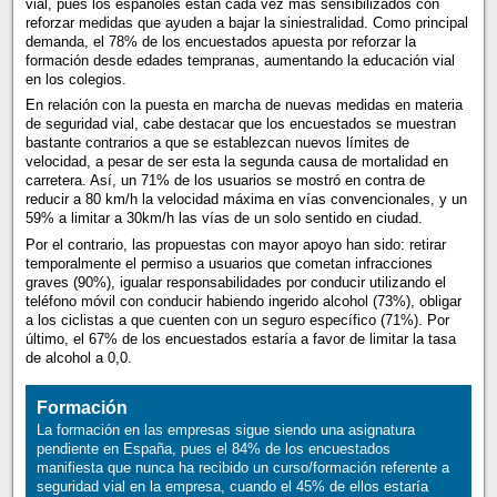
vial, pues los españoles están cada vez más sensibilizados con
reforzar medidas que ayuden a bajar la siniestralidad. Como principal
demanda, el 78% de los encuestados apuesta por reforzar la
formación desde edades tempranas, aumentando la educación vial
en los colegios.
En relación con la puesta en marcha de nuevas medidas en materia
de seguridad vial, cabe destacar que los encuestados se muestran
bastante contrarios a que se establezcan nuevos límites de
velocidad, a pesar de ser esta la segunda causa de mortalidad en
carretera. Así, un 71% de los usuarios se mostró en contra de
reducir a 80 km/h la velocidad máxima en vías convencionales, y un
59% a limitar a 30km/h las vías de un solo sentido en ciudad.
Por el contrario, las propuestas con mayor apoyo han sido: retirar
temporalmente el permiso a usuarios que cometan infracciones
graves (90%), igualar responsabilidades por conducir utilizando el
teléfono móvil con conducir habiendo ingerido alcohol (73%), obligar
a los ciclistas a que cuenten con un seguro específico (71%). Por
último, el 67% de los encuestados estaría a favor de limitar la tasa
de alcohol a 0,0.
Formación
La formación en las empresas sigue siendo una asignatura
pendiente en España, pues el 84% de los encuestados
manifiesta que nunca ha recibido un curso/formación referente a
seguridad vial en la empresa, cuando el 45% de ellos estaría