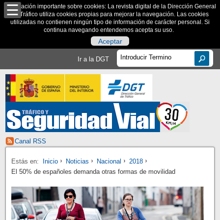
Información importante sobre cookies: La revista digital de la Dirección General
de Tráfico utiliza cookies propias para mejorar la navegación. Las cookies
utilizadas no contienen ningún tipo de información de carácter personal. Si
continua navegando entendemos acepta su uso.
Aceptar
Ir a la DGT
Canal RSS
Estás en:
Inicio
Noticias
Nacional
2018
El 50% de españoles demanda otras formas de movilidad