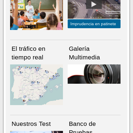
Imprudencia en patinete
El tráfico en
Galería
tiempo real
Multimedia
NÚMERO ACTUAL
HEMEROTECA
Nuestros Test
Banco de
Pruebas