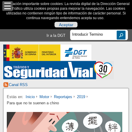
Información importante sobre cookies: La revista digital de la Dirección General
de Tráfico utiliza cookies propias para mejorar la navegación. Las cookies
utilizadas no contienen ningún tipo de información de carácter personal. Si
continua navegando entendemos acepta su uso.
Aceptar
Ir a la DGT
Canal RSS
Estás en:
Inicio
Motor
Reportajes
2019
Para que no te suenen a chino