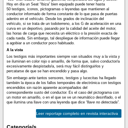
Hoy en día un Seat “Ibiza” bien equipado puede tener hasta
50 testigos, iconos, pictogramas o leyendas que mantienen al
conductor informado de forma constante de lo que pasa de puertas
adentro en el vehículo. Desde los grados de inclinación del
vehículo, si se trata de un todoterreno, a los G de aceleración en una
curva en un deportivo, pasando por la calidad del aceite del motor,
las horas de carga que necesita un eléctrico o la presión exacta de
cada rueda. Sin embargo, tal despliegue de información puede llegar
a agobiar a un conductor poco habituado.
A la vista
Los testigos más importantes siempre van situados muy a la vista y
se iluminan en color rojo o amarillo, de forma que, salvo conductor/a
excesivamente despistado/a, será muy fácil distinguirlos y
percatarse de que se han encendido y pasa algo.
Sin embargo ante tantos sensores, testigos y lucecitas ha llegado
también la época de los fallos temporales de electrónica con testigos
encendidos sin razón aparente acompañados del
correspondiente susto del conductor. Es el caso del pictograma con
un motor en amarillo, o en el que se ve un neumático desinflado, o el
que ilumina una llave con una leyenda que dice
“llave no detectada”
.
Leer reportaje completo en revista interactiva
Categoría/s