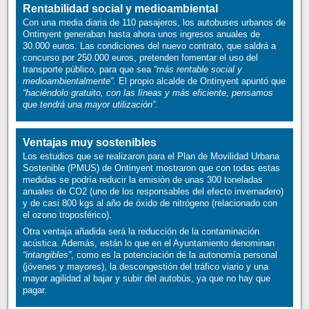
Rentabilidad social y medioambiental
Con una media diaria de 110 pasajeros, los autobuses urbanos de
Ontinyent generaban hasta ahora unos ingresos anuales de
30.000 euros. Las condiciones del nuevo contrato, que saldrá a
concurso por 250.000 euros, pretenden fomentar el uso del
transporte público, para que sea
“más rentable social y
medioambientalmente”.
El propio alcalde de Ontinyent apuntó que
“haciéndolo gratuito, con las líneas y más eficiente, pensamos
que tendrá una mayor utilización”.
Ventajas muy sostenibles
Los estudios que se realizaron para el Plan de Movilidad Urbana
Sostenible (PMUS) de Ontinyent mostraron que con todas estas
medidas se podría reducir la emisión de unas 300 toneladas
anuales de CO2 (uno de los responsables del efecto invernadero)
y de casi 800 kgs al año de óxido de nitrógeno (relacionado con
el ozono troposférico).
Otra ventaja añadida será la reducción de la contaminación
acústica. Además, están lo que en el Ayuntamiento denominan
“intangibles”
, como es la potenciación de la autonomía personal
(jóvenes y mayores), la descongestión del tráfico viario y una
mayor agilidad al bajar y subir del autobús, ya que no hay que
pagar.