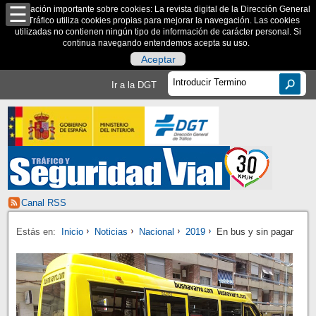
Información importante sobre cookies: La revista digital de la Dirección General
de Tráfico utiliza cookies propias para mejorar la navegación. Las cookies
utilizadas no contienen ningún tipo de información de carácter personal. Si
continua navegando entendemos acepta su uso.
Aceptar
Ir a la DGT
Canal RSS
Estás en:
Inicio
Noticias
Nacional
2019
En bus y sin pagar