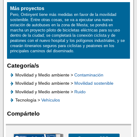
Más proyectos
Pero, Ontinyent tiene más medidas en favor de la movilidad
sostenible. Entre otras cosas, se va a ejecutar una nueva
estación de autobuses en la zona de Mesta; se pondrá en
marcha un proyecto piloto de bicicletas eléctricas para su uso
dentro de la ciudad; se completará la conexión ciclista y de
peatones con el nuevo hospital y los polígonos industriales, y se
crearán itinerarios seguros para ciclistas y peatones en los
principales caminos del diseminado.
Categoría/s
Movilidad y Medio ambiente >
Contaminación
Movilidad y Medio ambiente >
Movilidad sostenible
Movilidad y Medio ambiente >
Ruido
Tecnología >
Vehículos
Compártelo