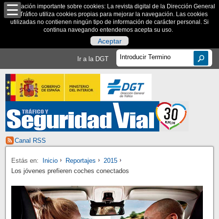
Información importante sobre cookies: La revista digital de la Dirección General
de Tráfico utiliza cookies propias para mejorar la navegación. Las cookies
utilizadas no contienen ningún tipo de información de carácter personal. Si
continua navegando entendemos acepta su uso.
Aceptar
Ir a la DGT
Canal RSS
Estás en:
Inicio
Reportajes
2015
Los jóvenes prefieren coches conectados