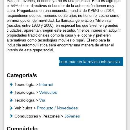
Para los jóvenes, el coche ya no es una prioridad. Esto es algo que
el 54% de los directivos del sector de la automoción tienen muy
claro. Preguntados en una encuesta mundial de KPMG en 2014,
respondieron que los menores de 25 años no tienen el coche como
primera opción de movilidad. La llamada generación ‘Millennial’
(nacidos entre 1980 y 2000), en especial los que viven en grandes
ciudades, aparentan, según este estudio, “menos interés en adquirir
propiedades tradicionales como la casa y el coche y prefieren
alternativas como tecnologías móviles o ropa”. El reto para la
industria automovilística será encontrar una manera de atraer el
interés de este grupo social.
Leer más en la revista interactiva
Categoría/s
Tecnología >
Internet
Tecnología >
Vehículos
Tecnología >
Vía
Vehículos >
Producto / Novedades
Conductores y Peatones >
Jóvenes
Compártelo