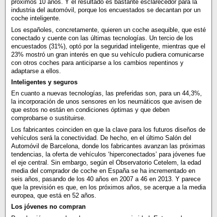
próximos 10 años. Y el resultado es bastante esclarecedor para la
industria del automóvil, porque los encuestados se decantan por un
coche inteligente.
Los españoles, concretamente, quieren un coche asequible, que esté
conectado y cuente con las últimas tecnologías. Un tercio de los
encuestados (31%), optó por la seguridad inteligente, mientras que el
23% mostró un gran interés en que su vehículo pudiera comunicarse
con otros coches para anticiparse a los cambios repentinos y
adaptarse a ellos.
Inteligentes y seguros
En cuanto a nuevas tecnologías, las preferidas son, para un 44,3%,
la incorporación de unos sensores en los neumáticos que avisen de
que estos no están en condiciones óptimas y que deben
comprobarse o sustituirse.
Los fabricantes coinciden en que la clave para los futuros diseños de
vehículos será la conectividad. De hecho, en el último Salón del
Automóvil de Barcelona, donde los fabricantes avanzan las próximas
tendencias, la oferta de vehículos ‘hiperconectados’ para jóvenes fue
el eje central. Sin embargo, según el Observatorio Cetelem, la edad
media del comprador de coche en España se ha incrementado en
seis años, pasando de los 40 años en 2007 a 46 en 2013. Y parece
que la previsión es que, en los próximos años, se acerque a la media
europea, que está en 52 años.
Los jóvenes no compran