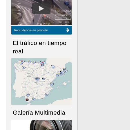
NÚMERO ACTUAL
HEMEROTECA
Imprudencia en patinete
El tráfico en tiempo
real
Galería Multimedia