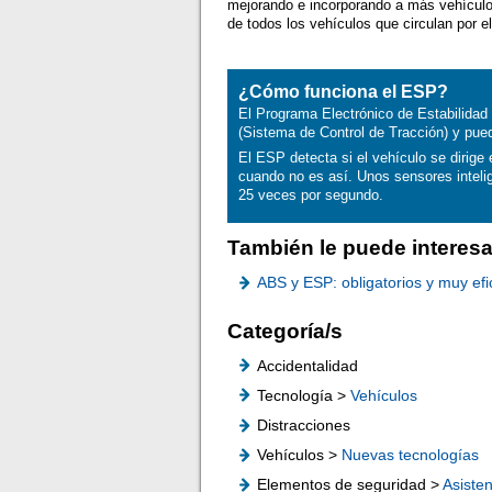
mejorando e incorporando a más vehícul
de todos los vehículos que circulan por e
¿Cómo funciona el ESP?
El Programa Electrónico de Estabilidad
(Sistema de Control de Tracción) y pue
El ESP detecta si el vehículo se dirige
cuando no es así. Unos sensores intelig
25 veces por segundo.
También le puede interesa
ABS y ESP: obligatorios y muy efic
Categoría/s
Accidentalidad
Tecnología >
Vehículos
Distracciones
Vehículos >
Nuevas tecnologías
Elementos de seguridad >
Asisten