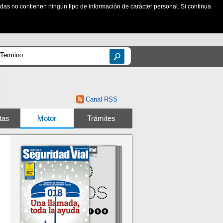
zadas no contienen ningún tipo de información de carácter personal. Si continua
Canal RSS
tas
Motor
Trámites