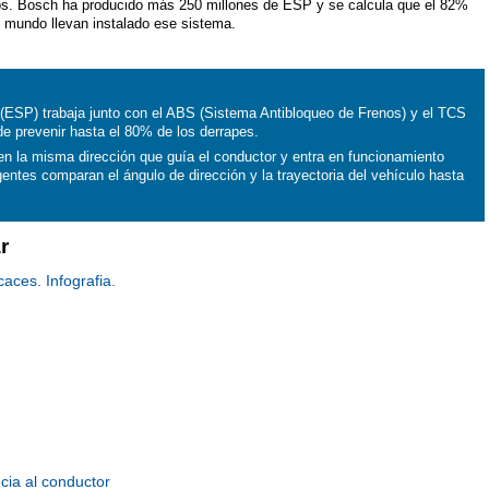
os. Bosch ha producido más 250 millones de ESP y se calcula que el 82%
l mundo llevan instalado ese sistema.
 (ESP) trabaja junto con el ABS (Sistema Antibloqueo de Frenos) y el TCS
de prevenir hasta el 80% de los derrapes.
 en la misma dirección que guía el conductor y entra en funcionamiento
entes comparan el ángulo de dirección y la trayectoria del vehículo hasta
r
aces. Infografia.
cia al conductor