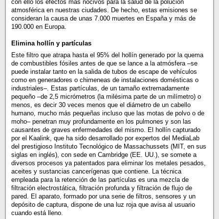
con ello los efectos más nocivos para la salud de la polución
atmosférica en nuestras ciudades. De hecho, estas emisiones se
consideran la causa de unas 7.000 muertes en España y más de
190.000 en Europa.
Elimina hollín y partículas
Este filtro que atrapa hasta el 95% del hollín generado por la quema
de combustibles fósiles antes de que se lance a la atmósfera –se
puede instalar tanto en la salida de tubos de escape de vehículos
como en generadores o chimeneas de instalaciones domésticas o
industriales–. Estas partículas, de un tamaño extremadamente
pequeño –de 2,5 micrómetros (la milésima parte de un milímetro) o
menos, es decir 30 veces menos que el diámetro de un cabello
humano, mucho más pequeñas incluso que las motas de polvo o de
moho– penetran muy profundamente en los pulmones y son las
causantes de graves enfermedades del mismo. El hollín capturado
por el Kaalink, que ha sido desarrollado por expertos del MediaLab
del prestigioso Instituto Tecnológico de Massachussets (MIT, en sus
siglas en inglés), con sede en Cambridge (EE. UU.), se somete a
diversos procesos ya patentados para eliminar los metales pesados,
aceites y sustancias cancerígenas que contiene. La técnica
empleada para la retención de las partículas es una mezcla de
filtración electrostática, filtración profunda y filtración de flujo de
pared. El aparato, formado por una serie de filtros, sensores y un
depósito de captura, dispone de una luz roja que avisa al usuario
cuando está lleno.