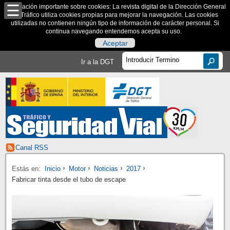
Información importante sobre cookies: La revista digital de la Dirección General
de Tráfico utiliza cookies propias para mejorar la navegación. Las cookies
utilizadas no contienen ningún tipo de información de carácter personal. Si
continua navegando entendemos acepta su uso.
Aceptar
Ir a la DGT
Canal RSS
Estás en:
Inicio
Motor
Noticias
2017
Fabricar tinta desde el tubo de escape