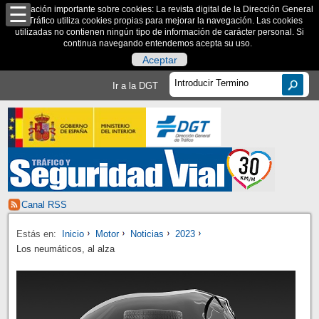
Información importante sobre cookies: La revista digital de la Dirección General
de Tráfico utiliza cookies propias para mejorar la navegación. Las cookies
utilizadas no contienen ningún tipo de información de carácter personal. Si
continua navegando entendemos acepta su uso.
Aceptar
Ir a la DGT
Canal RSS
Estás en:
Inicio
Motor
Noticias
2023
Los neumáticos, al alza