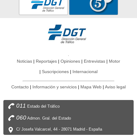
Noticias
Reportajes
Opiniones
Entrevistas
Motor
Suscripciones
Internacional
Contacto
Información y servicios
Mapa Web
Aviso legal
011
Estado del Tráfico
060
Admon. Gral. del Estado
C/ Josefa Valcarcel, 44 - 28071 Madrid - España