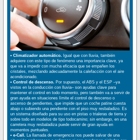
• Climatizador automático.
Igual que con lluvia, también
adquiere con este tipo de fenómeno una importancia clave, ya
que va a impedir con mucha eficacia que se empañen los
cristales, mezclando adecuadamente la calefacción con el aire
acondicionado.
• Control de descenso.
Por supuesto, el ABS y el ESP –ya
vistos en la conducción con lluvia– son ayudas clave para
mantener el control en todo momento, pero también va a servir de
gran ayuda en situaciones límite el control de descenso o
ascenso de pendientes, que impide que un coche patine cuesta
abajo o subiendo una pendiente con el piso muy resbaladizo. Es
un sistema diseñado para su uso en pistas o trialeras de tierra y
sobre todo en modelos de tipo todocamino; sin embargo, en una
carretera muy resbaladiza puede servir de gran ayuda en
momentos puntuales.
• e-Call.
La llamada de emergencia nos puede salvar de una