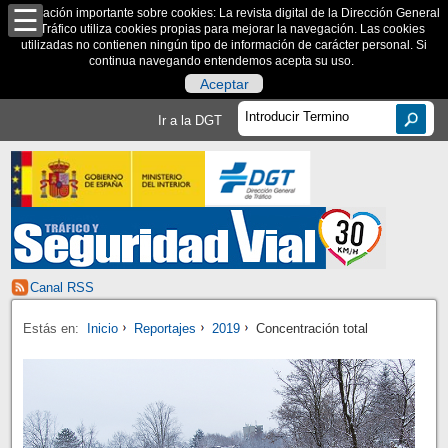
Información importante sobre cookies: La revista digital de la Dirección General
de Tráfico utiliza cookies propias para mejorar la navegación. Las cookies
utilizadas no contienen ningún tipo de información de carácter personal. Si
continua navegando entendemos acepta su uso.
Aceptar
Ir a la DGT
Canal RSS
Estás en:
Inicio
Reportajes
2019
Concentración total