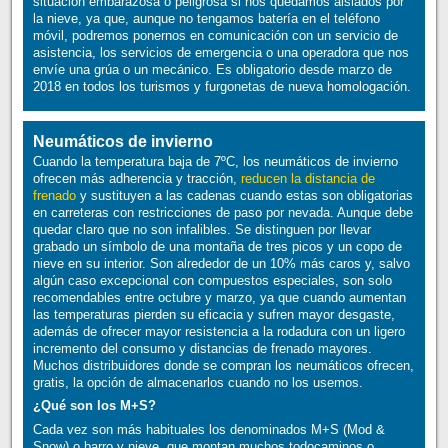
situación embarazosa o peligrosa si nos quedamos aislados por
la nieve, ya que, aunque no tengamos batería en el teléfono
móvil, podremos ponernos en comunicación con un servicio de
asistencia, los servicios de emergencia o una operadora que nos
envíe una grúa o un mecánico. Es obligatorio desde marzo de
2018 en todos los turismos y furgonetas de nueva homologación.
Neumáticos de invierno
Cuando la temperatura baja de 7ºC, los neumáticos de invierno
ofrecen más adherencia y tracción,
reducen la distancia de
frenado
y sustituyen a las cadenas cuando estas son obligatorias
en carreteras con restricciones de paso por nevada. Aunque debe
quedar claro que no son infalibles. Se distinguen por llevar
grabado un símbolo de una montaña de tres picos y un copo de
nieve en su interior. Son alrededor de un 10% más caros y, salvo
algún caso excepcional con compuestos especiales, son solo
recomendables entre octubre y marzo, ya que cuando aumentan
las temperaturas pierden su eficacia y sufren mayor desgaste,
además de ofrecer mayor resistencia a la rodadura con un ligero
incremento del consumo y distancias de frenado mayores.
Muchos distribuidores donde se compran los neumáticos ofrecen,
gratis, la opción de almacenarlos cuando no los usemos.
¿Qué son los M+S?
Cada vez son más habituales los denominados M+S (Mod &
Snow) o barro y nieve, que montan muchos todocaminos o