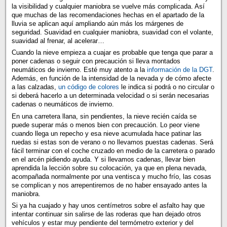
la visibilidad y cualquier maniobra se vuelve más complicada. Así
que muchas de las recomendaciones hechas en el apartado de la
lluvia se aplican aquí ampliando aún más los márgenes de
seguridad. Suavidad en cualquier maniobra, suavidad con el volante,
suavidad al frenar, al acelerar…
Cuando la nieve empieza a cuajar es probable que tenga que parar a
poner cadenas o seguir con precaución si lleva montados
neumáticos de invierno. Esté muy atento a la
información de la DGT
.
Además, en función de la intensidad de la nevada y de cómo afecte
a las calzadas,
un código de colores
le indica si podrá o no circular o
si deberá hacerlo a un determinada velocidad o si serán necesarias
cadenas o neumáticos de invierno.
En una carretera llana, sin pendientes, la nieve recién caída se
puede superar más o menos bien con precaución. Lo peor viene
cuando llega un repecho y esa nieve acumulada hace patinar las
ruedas si estas son de verano o no llevamos puestas cadenas. Será
fácil terminar con el coche cruzado en medio de la carretera o parado
en el arcén pidiendo ayuda. Y si llevamos cadenas, llevar bien
aprendida la lección sobre su colocación, ya que en plena nevada,
acompañada normalmente por una ventisca y mucho frío, las cosas
se complican y nos arrepentiremos de no haber ensayado antes la
maniobra.
Si ya ha cuajado y hay unos centímetros sobre el asfalto hay que
intentar continuar sin salirse de las roderas que han dejado otros
vehículos y estar muy pendiente del termómetro exterior y del