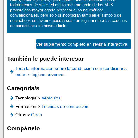
todoterrenos de serie. El dibujo más profundo de los M+S
proporciona mayor agarre respecto a los neumáticos
convencionales, pero solo si incorporan también el símbolo de
neumáticos de invierno podrán sustituir legalmente a las cadenas
en condiciones de nieve o hielo.
Ver suplemento completo en revista interactiva
También le puede interesar
Toda la información sobre la conducción con condiciones
meteorológicas adversas
Categoría/s
Tecnología >
Vehículos
Formación >
Técnicas de conducción
Otros >
Otros
Compártelo