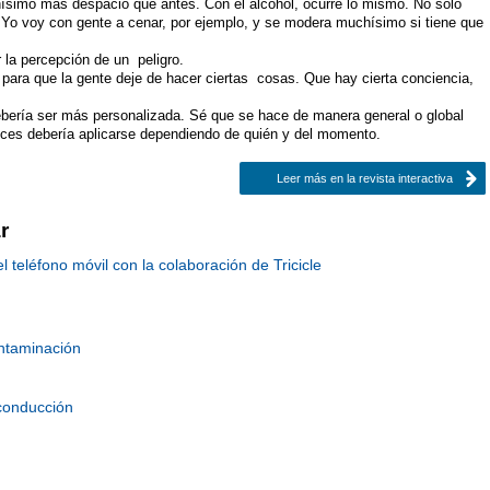
hísimo más despacio que antes. Con el alcohol, ocurre lo mismo. No solo
 Yo voy con gente a cenar, por ejemplo, y se modera muchísimo si tiene que
 la percepción de un peligro.
 para que la gente deje de hacer ciertas cosas. Que hay cierta conciencia,
debería ser más personalizada. Sé que se hace de manera general o global
eces debería aplicarse dependiendo de quién y del momento.
Leer más en la revista interactiva
r
teléfono móvil con la colaboración de Tricicle
ntaminación
 conducción