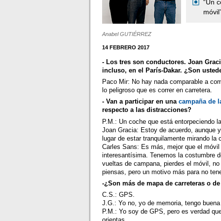
“Un c
móvil
Anabel GUTIÉRREZ
14 FEBRERO 2017
- Los tres son conductores. Joan Grac
incluso, en el París-Dakar. ¿Son usted
Paco Mir: No hay nada comparable a compe
lo peligroso que es correr en carretera.
- Van a participar en una
campaña de la
respecto a las distracciones?
P.M.: Un coche que está entorpeciendo la
Joan Gracia: Estoy de acuerdo, aunque 
lugar de estar tranquilamente mirando la c
Carles Sans: Es más, mejor que el móvil 
interesantísima. Tenemos la costumbre de
vueltas de campana, pierdes el móvil, no
piensas, pero un motivo más para no tene
-¿Son más de mapa de carreteras o d
C.S.: GPS.
J.G.: Yo no, yo de memoria, tengo buena
P.M.: Yo soy de GPS, pero es verdad qu
orientas.