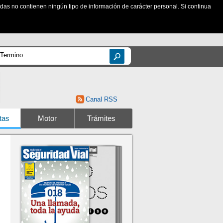
zadas no contienen ningún tipo de información de carácter personal. Si continua
Canal RSS
tas
Motor
Trámites