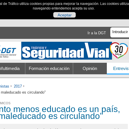
al de Tráfico utiliza cookies propias para mejorar la navegación. Las cookies utili
navegando entendemos acepta su uso.
Aceptar
Ir a la DGT
Multimedia
Formación educación
Opinión
Entrevis
nistas
2017
 maleducado es circulando"
MICOS
nto menos educado es un país,
maleducado es circulando"