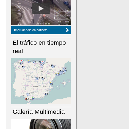
NÚMERO ACTUAL
HEMEROTECA
Imprudencia en patinete
El tráfico en tiempo
real
Galería Multimedia