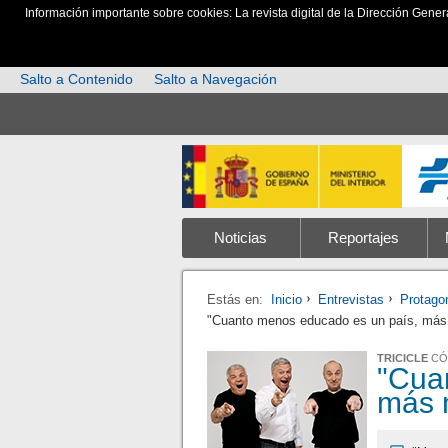
Información importante sobre cookies: La revista digital de la Dirección Gener
Salto a Contenido
Salto a Navegación
Noticias
Reportajes
Estás en:
Inicio
Entrevistas
Protago
"Cuanto menos educado es un país, más
TRICICLE
CÓ
"Cua
más 