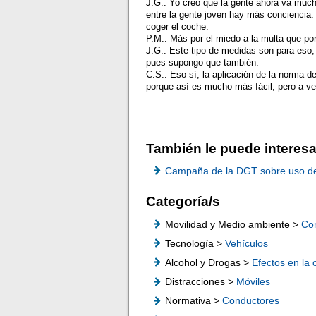
J.G.: Yo creo que la gente ahora va muc
entre la gente joven hay más conciencia.
coger el coche.
P.M.: Más por el miedo a la multa que por
J.G.: Este tipo de medidas son para eso,
pues supongo que también.
C.S.: Eso sí, la aplicación de la norma 
porque así es mucho más fácil, pero a v
También le puede interesa
Campaña de la DGT sobre uso del 
Categoría/s
Movilidad y Medio ambiente >
Co
Tecnología >
Vehículos
Alcohol y Drogas >
Efectos en la
Distracciones >
Móviles
Normativa >
Conductores