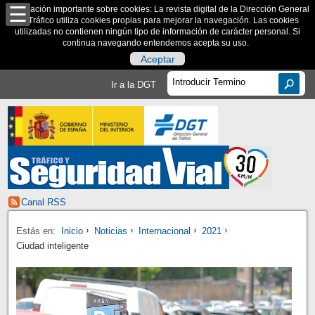
Información importante sobre cookies: La revista digital de la Dirección General
de Tráfico utiliza cookies propias para mejorar la navegación. Las cookies
utilizadas no contienen ningún tipo de información de carácter personal. Si
continua navegando entendemos acepta su uso.
Aceptar
Ir a la DGT
Canal RSS
Estás en:
Inicio
Noticias
Internacional
2021
Ciudad inteligente