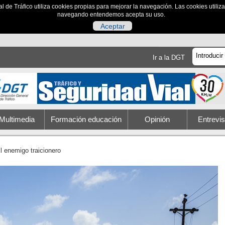
al de Tráfico utiliza cookies propias para mejorar la navegación. Las cookies utili
navegando entendemos acepta su uso.
Aceptar
Ir a la DGT
Multimedia
Formación educación
Opinión
Entrevis
l enemigo traicionero