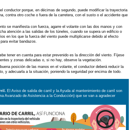
el conductor porque, en décimas de segundo, puede modificar la trayectoria
a, contra otro coche o fuera de la carretera, con el susto o el accidente que
ento se manifiesta con fuerza, agarre el volante con las dos manos y con
a atención a las salidas de los túneles, cuando se supera un edificio o
s en los que la fuerza del viento puede multiplicarse debido al efecto
 para evitar bandazos.
be tener en cuenta para estar prevenido es la dirección del viento. Fíjese
ntes y zonas delicadas o, si no hay, observe la vegetación.
ena posición de las manos en el volante, el conductor deberá reducir la
nto, y adecuarla a la situación, poniendo la seguridad por encima de todo.
ril.
El Aviso de salida de carril y la Ayuda al mantenimiento de carril son
a Avanzado de Asistencia a la Conducción) que se van a agradecer