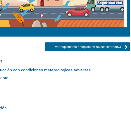
Ver suplemento completo en revista interactiva
r
ducción con condiciones meteorológicas adversas
iento
ción