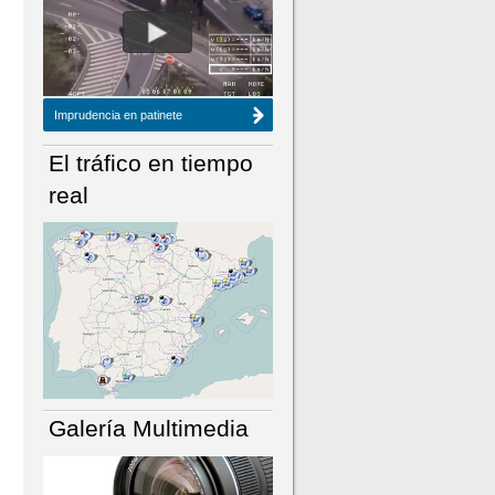
NÚMERO ACTUAL
HEMEROTECA
Imprudencia en patinete
El tráfico en tiempo
real
Galería Multimedia