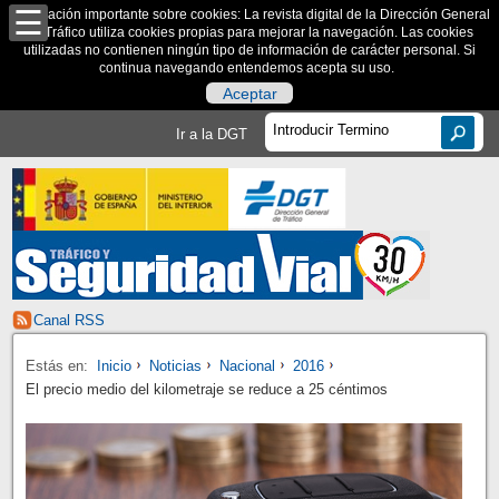
Información importante sobre cookies: La revista digital de la Dirección General
de Tráfico utiliza cookies propias para mejorar la navegación. Las cookies
utilizadas no contienen ningún tipo de información de carácter personal. Si
continua navegando entendemos acepta su uso.
Aceptar
Ir a la DGT
Canal RSS
Estás en:
Inicio
Noticias
Nacional
2016
El precio medio del kilometraje se reduce a 25 céntimos