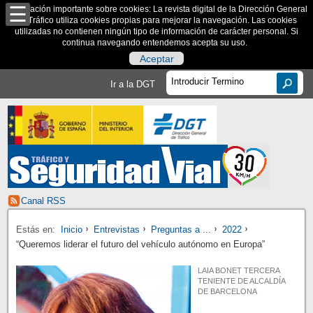
Información importante sobre cookies: La revista digital de la Dirección General
de Tráfico utiliza cookies propias para mejorar la navegación. Las cookies
utilizadas no contienen ningún tipo de información de carácter personal. Si
continua navegando entendemos acepta su uso.
Aceptar
Ir a la DGT
Canal RSS
Estás en:
Inicio
Entrevistas
Preguntas a ...
2022
“Queremos liderar el futuro del vehículo autónomo en Europa”
LAIA BONET TERCERA
TENIENTE DE ALCALDÍA
DE BARCELONA