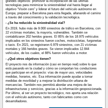
grandes objetivos: promover la incorporación de las últimas
tecnologías para minimizar la siniestralidad vial hasta llegar al
objetivo “Visión cero” y liderar el futuro del vehículo autónomo en
Europa; preparar a Barcelona para esta llegada, allanando el camino
a través del conocimiento y la validación tecnológica.
- ¿Se ha reducido la siniestralidad vial?
En 2019, hubo más de 9.000 siniestros de tráfico en Barcelona, con
22 víctimas mortales; la mayoría, vulnerables. También se
contabilizaron 202 heridos graves. El 85% de los 18.975 vehículos
implicados en los siniestros fueron coches, motocicletas, furgonetas
o taxis. En 2021, se registraron 6.979 siniestros, con 21 víctimas
mortales y 166 heridos graves. Se vieron implicados 12.844
vehículos, de los cuales, el 88% fueron vehículos a motor.
- ¿Qué otros objetivos tienen?
El proyecto nos da información (casi en tiempo real) sobre lo que
está pasando en la ciudad y cómo se comportan los conductores
que participan en el proyecto: vías de mayor uso, velocidades
medidas, horarios, etc. Esa información puede ayudar a tomar
medidas de movilidad y a mejorar la distribución urbana de
mercancías. También nos permitirá abordar una mejora de las
infraestructuras y servicios, gracias a la información geoposicionada.
Por último, al ser un proyecto tecnológico, nos aporta una relación
con el vehículo autónomo, tanto con fabricantes como con
desarrolladores.