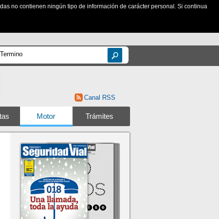
zadas no contienen ningún tipo de información de carácter personal. Si continua
Canal RSS
tas
Motor
Trámites