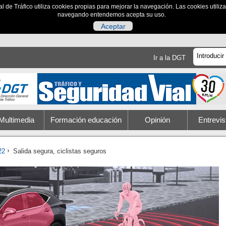
al de Tráfico utiliza cookies propias para mejorar la navegación. Las cookies utili
navegando entendemos acepta su uso.
Aceptar
Ir a la DGT
Multimedia
Formación educación
Opinión
Entrevis
22
Salida segura, ciclistas seguros