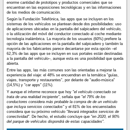
enorme cantidad de prototipos y productos comerciales que se
encuentran en las exposiciones tecnológicas y en las informaciones
de los medios de comunicación.
Según la Fundación Telefónica, las apps que se incluyen en los
sistemas de los vehículos se plantean desde dos posibilidades: uso
de aplicaciones ubicadas en la pantalla del salpicadero del vehículo,
o la utilización del móvil del conductor conectado al coche mediante
tecnología inalámbrica. La mayoría de los usuarios (60%) prefiere la
opción de las aplicaciones en la pantalla del salpicadero y también la
mayoría de los fabricantes parece decantarse por esta opción –el
62,3% de las apps que se incluyen en sus portales están destinadas
a la pantalla del vehículo–, aunque esta es una posibilidad que queda
abierta.
Entre las apps, las más comunes son las orientadas a mejorar la
experiencia del viaje: el 48% se encuendran en la temática "guías,
viajes, transporte y restaurantes", por delante de "audio-música"
(14,5%) y "car apps" (11%).
Y aunque el informe reconoce que hoy
"el vehículo conectado se
trata de una realidad incipiente"
, señala que
"el 79% de los
conductores considera más probable la compra de de un vehículo
que incluya servicios conectados"
y el 81% de los encuenstados
considera que su próximo vehículo
"llevará integrados servicios de
conectividad"
. De hecho, el estudio concluye que
"en 2020, el 90%
del parque de vehículos dispondrá de estas capacidades".