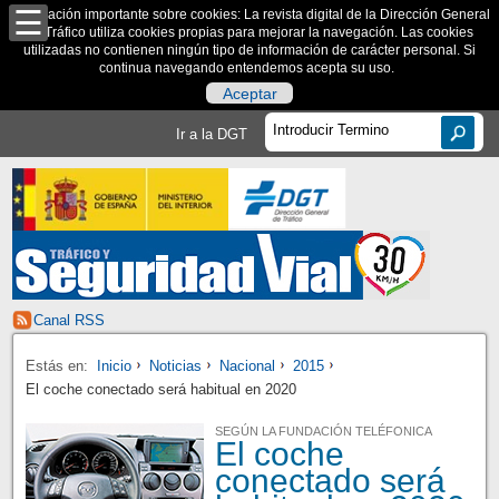
Información importante sobre cookies: La revista digital de la Dirección General
de Tráfico utiliza cookies propias para mejorar la navegación. Las cookies
utilizadas no contienen ningún tipo de información de carácter personal. Si
continua navegando entendemos acepta su uso.
Aceptar
Ir a la DGT
Canal RSS
Estás en:
Inicio
Noticias
Nacional
2015
El coche conectado será habitual en 2020
SEGÚN LA FUNDACIÓN TELÉFONICA
El coche
conectado será