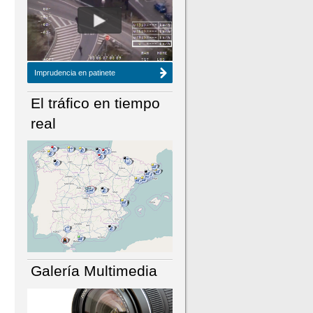
NÚMERO ACTUAL
HEMEROTECA
Imprudencia en patinete
El tráfico en tiempo
real
Galería Multimedia