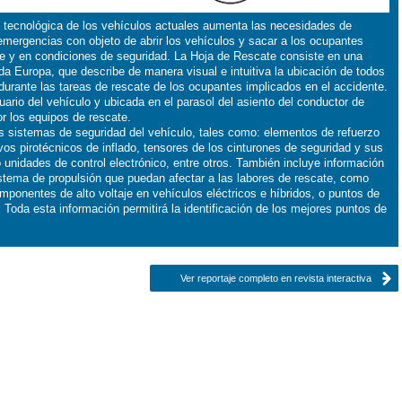
d tecnológica de los vehículos actuales aumenta las necesidades de
 emergencias con objeto de abrir los vehículos y sacar a los ocupantes
e y en condiciones de seguridad. La Hoja de Rescate consiste en una
oda Europa, que describe de manera visual e intuitiva la ubicación de todos
s durante las tareas de rescate de los ocupantes implicados en el accidente.
ario del vehículo y ubicada en el parasol del asiento del conductor de
r los equipos de rescate.
os sistemas de seguridad del vehículo, tales como: elementos de refuerzo
ivos pirotécnicos de inflado, tensores de los cinturones de seguridad y sus
o unidades de control electrónico, entre otros. También incluye información
stema de propulsión que puedan afectar a las labores de rescate, como
ponentes de alto voltaje en vehículos eléctricos e híbridos, o puntos de
. Toda esta información permitirá la identificación de los mejores puntos de
Ver reportaje completo en revista interactiva