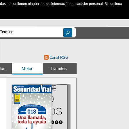
zadas no contienen ningún tipo de información de carácter personal. Si continua
Canal RSS
tas
Motor
Trámites