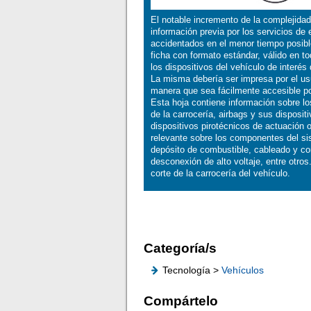
El notable incremento de la complejida
información previa por los servicios de
accidentados en el menor tiempo posibl
ficha con formato estándar, válido en t
los dispositivos del vehículo de interé
La misma debería ser impresa por el usu
manera que sea fácilmente accesible po
Esta hoja contiene información sobre l
de la carrocería, airbags y sus disposit
dispositivos pirotécnicos de actuación 
relevante sobre los componentes del si
depósito de combustible, cableado y com
desconexión de alto voltaje, entre otros
corte de la carrocería del vehículo.
Categoría/s
Tecnología >
Vehículos
Compártelo