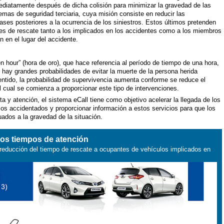
ediatamente después de dicha colisión para minimizar la gravedad de las
emas de seguridad terciaria, cuya misión consiste en reducir las
ses posteriores a la ocurrencia de los siniestros. Estos últimos pretenden
bores de rescate tanto a los implicados en los accidentes como a los miembros
 en el lugar del accidente.
 hour” (hora de oro), que hace referencia al período de tiempo de una hora,
l hay grandes probabilidades de evitar la muerte de la persona herida
ntido, la probabilidad de supervivencia aumenta conforme se reduce el
el cual se comienza a proporcionar este tipo de intervenciones.
 y atención, el sistema eCall tiene como objetivo acelerar la llegada de los
los accidentados y proporcionar información a estos servicios para que los
ados a la gravedad de la situación.
 los tiempos de atención
reducción del tiempo de rescate a ocupantes de vehículos implicados en