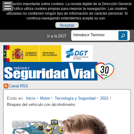
Información importante sobre cookies: La revista digital de la Dirección General
de Tráfico utiliza cookies propias para mejorar la navegación. Las cookies
utilizadas no contienen ningún tipo de información de carácter personal. Si
continua navegando entendemos acepta su uso.
Aceptar
Ir a la DGT
Canal RSS
Estás en:
Inicio
Motor
Tecnología y Seguridad
2021
Bloqueo del vehículo con alcoholímetro