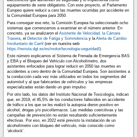
equipamiento de serie obligatorio. Con este proyecto, el Parlamento
Europeo quiere reducir a cero las muertes ocurridas por accidente en
la Comunidad Europea para 2050.
Para conseguir ese reto, la Comisión Europea ha seleccionado ocho
sistemas que comenzamos a examinar en el número anterior. En
concreto, ya se analizaron el
Asistente de Velocidad,
la Cámara
Trasera
, el
Detector de Fatiga y Somnolencia
y la
Alerta de Cambio
Involuntario de Carril
(ver en nuestra web
https://revista.dgt.es/es/motor/tecnologia-seguridad/
).
Este número explicamos el Sistema de Frenada de Emergencia BAS
y EBA y el Bloqueo del Vehículo con Alcoholímetro, dos
asistentes enfocados para lograr reducir en 2050 las muertes en
accidentes a cero dentro de la Comunidad Europea. Son asistentes a
la conducción cada vez más utilizados en todos los segmentos del
automóvil y al que fabricantes de vehículos y las empresas
especializadas están dando un gran impulso.
Por otro lado, los datos del Instituto Nacional de Toxicología, indican
que, en 2019, el 45,5% de los conductores fallecidos en accidente
de tráfico a los que se les realizó la autopsia dieron positivo en
alcohol, drogas y/o psicofármacos. Las medidas coercitivas y las
campañas de prevención no están resultando suficientemente
efectivas. Por eso, en 2022 esté previsto la instalación de un
alcoholímetro con bloqueo del vehículo, más conocido como
‘alcolock’.