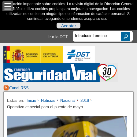
Información importante sobre cookies: La revista digital de la Dirección General
de Tráfico utiliza cookies propias para mejorar la navegación. Las cookies
utilizadas no contienen ningún tipo de información de carácter personal. Si
continua navegando entendemos acepta su uso.
Aceptar
Ir a la DGT
Canal RSS
Estás en:
Inicio
Noticias
Nacional
2018
Operativo especial para el puente de mayo