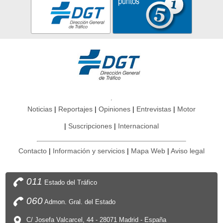
Noticias
Reportajes
Opiniones
Entrevistas
Motor
Suscripciones
Internacional
Contacto
Información y servicios
Mapa Web
Aviso legal
011
Estado del Tráfico
060
Admon. Gral. del Estado
C/ Josefa Valcarcel, 44 - 28071 Madrid - España