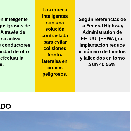
Los cruces
inteligentes
n inteligente
Según referencias de
son una
 peligrosos de
la Federal Highway
solución
 A través de
Administration de
contrastada
 se activa
EE. UU. (FHWA), su
para evitar
os conductores
implantación reduce
colisiones
imidad de otro
el número de heridos
fronto-
efectuar la
y fallecidos en torno
laterales en
e.
a un 40-55%.
cruces
peligrosos.
ADO