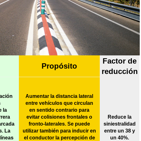
Factor de
Propósito
reducción
ración
Aumentar la distancia lateral
s
entre vehículos que circulan
 la
en sentido contrario para
rrera
evitar colisiones frontales o
Reduce la
arcada
fronto-laterales. Se puede
siniestralidad
s. La
utilizar también para inducir en
entre un 38 y
líneas
el conductor la percepción de
un 40%.