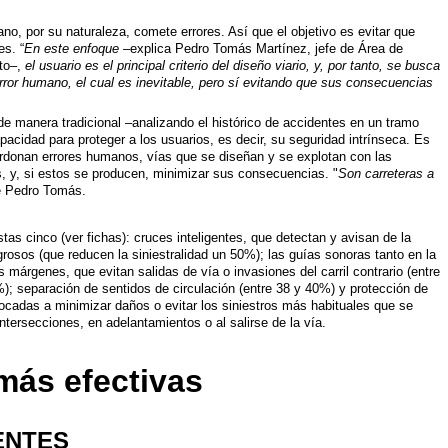
o, por su naturaleza, comete errores. Así que el objetivo es evitar que
es. “
En este enfoque
–explica Pedro Tomás Martínez, jefe de Área de
cto–,
el usuario es el principal criterio del diseño viario, y, por tanto, se busca
ror humano, el cual es inevitable, pero sí evitando que sus consecuencias
 de manera tradicional –analizando el histórico de accidentes en un tramo
acidad para proteger a los usuarios, es decir, su seguridad intrínseca. Es
rdonan errores humanos, vías que se diseñan y se explotan con las
, y, si estos se producen, minimizar sus consecuencias. "
Son carreteras a
e Pedro Tomás.
as cinco (ver fichas): cruces inteligentes, que detectan y avisan de la
rosos (que reducen la siniestralidad un 50%); las guías sonoras tanto en la
 márgenes, que evitan salidas de vía o invasiones del carril contrario (entre
; separación de sentidos de circulación (entre 38 y 40%) y protección de
cadas a minimizar daños o evitar los siniestros más habituales que se
tersecciones, en adelantamientos o al salirse de la vía.
más efectivas
ENTES