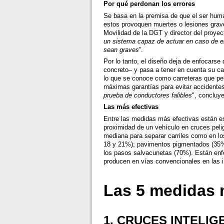
Por qué perdonan los errores
Se basa en la premisa de que el ser human
estos provoquen muertes o lesiones grav
Movilidad de la DGT y director del proye
un sistema capaz de actuar en caso de er
sean graves
”.
Por lo tanto, el diseño deja de enfocarse
concreto– y pasa a tener en cuenta su cap
lo que se conoce como carreteras que pe
máximas garantías para evitar accidentes
prueba de conductores falibles
", concluy
Las más efectivas
Entre las medidas más efectivas están est
proximidad de un vehículo en cruces pelig
mediana para separar carriles como en los
18 y 21%); pavimentos pigmentados (35%)
los pasos salvacunetas (70%). Están enfo
producen en vías convencionales en las in
Las 5 medidas 
1. CRUCES INTELIG