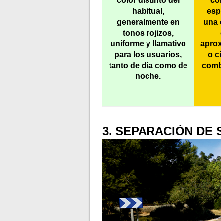
color distinto del
co
habitual,
esp
generalmente en
una 
tonos rojizos,
uniforme y llamativo
aprox
para los usuarios,
o c
tanto de día como de
combi
noche.
3. SEPARACIÓN DE