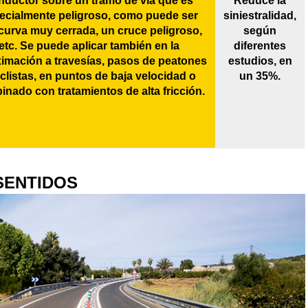
nductor sobre un tramo de vía que es
Reduce la
ecialmente peligroso, como puede ser
siniestralidad,
curva muy cerrada, un cruce peligroso,
según
etc. Se puede aplicar también en la
diferentes
imación a travesías, pasos de peatones
estudios, en
iclistas, en puntos de baja velocidad o
un 35%.
nado con tratamientos de alta fricción.
 SENTIDOS