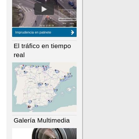
NÚMERO ACTUAL
HEMEROTECA
Imprudencia en patinete
El tráfico en tiempo
real
Galería Multimedia