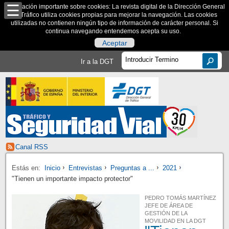
Información importante sobre cookies: La revista digital de la Dirección General
de Tráfico utiliza cookies propias para mejorar la navegación. Las cookies
utilizadas no contienen ningún tipo de información de carácter personal. Si
continua navegando entendemos acepta su uso.
Aceptar
Ir a la DGT
Canal RSS
Estás en:
Inicio
Entrevistas
Preguntas a ...
2021
"Tienen un importante impacto protector"
PEDRO TOMÁS MARTÍNEZ
JEFE DE ÁREA DE
GESTIÓN DE LA
MOVILIDAD EN LA DGT