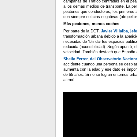
campañas de Tráfico centradas en el peató
a los demás medios de transporte. La pe
peatones que conductores, los primeros 
son siempre noticias negativas (atropello
Más peatones, menos coches
Por parte de la DGT,
Javier Villalba, je
transformación urbana debido a la aparici
necesidad de “blindar los espacios públi
reducida (accesibilidad). Según apuntó,
velocidad. También destacó que España es 
Sheila Ferrer, del Observatorio Nacion
accidente cuando una persona se desplaza
aumenta con la edad y ese dato es impor
de 65 años. Si no se logran entornos urb
afirmó.