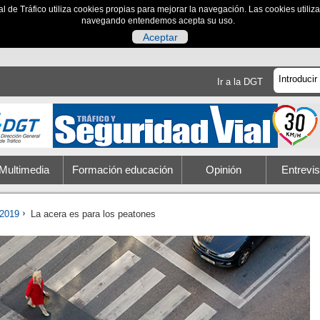
al de Tráfico utiliza cookies propias para mejorar la navegación. Las cookies utili
navegando entendemos acepta su uso.
Aceptar
Ir a la DGT
Multimedia
Formación educación
Opinión
Entrevis
2019
La acera es para los peatones