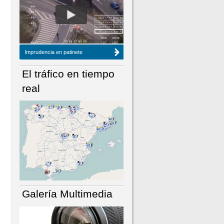
NÚMERO ACTUAL
HEMEROTECA
Imprudencia en patinete
El tráfico en tiempo
real
Galería Multimedia