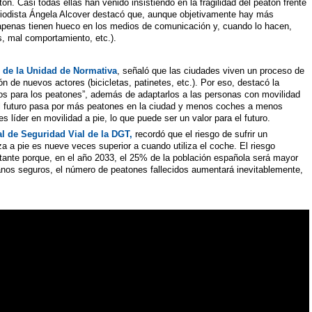
n. Casi todas ellas han venido insistiendo en la fragilidad del peatón frente
riodista Ángela Alcover destacó que, aunque objetivamente hay más
apenas tienen hueco en los medios de comunicación y, cuando lo hacen,
s, mal comportamiento, etc.).
fe de la Unidad de Normativa
, señaló que las ciudades viven un proceso de
ón de nuevos actores (bicicletas, patinetes, etc.). Por eso, destacó la
cos para los peatones”, además de adaptarlos a las personas con movilidad
 el futuro pasa por más peatones en la ciudad y menos coches a menos
líder en movilidad a pie, lo que puede ser un valor para el futuro.
al de Seguridad Vial de la DGT,
recordó que el riesgo de sufrir un
 a pie es nueve veces superior a cuando utiliza el coche. El riesgo
tante porque, en el año 2033, el 25% de la población española será mayor
anos seguros, el número de peatones fallecidos aumentará inevitablemente,