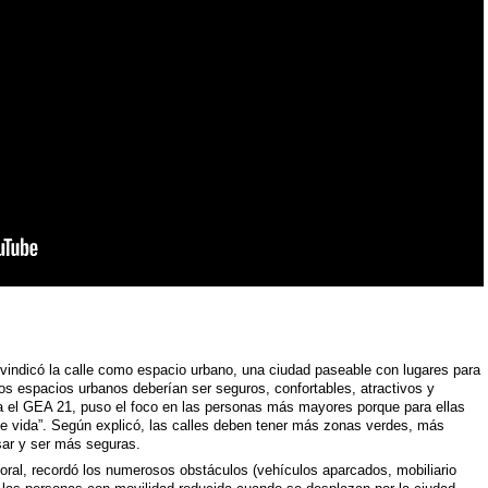
ivindicó la calle como espacio urbano, una ciudad paseable con lugares para
 los espacios urbanos deberían ser seguros, confortables, atractivos y
ra el GEA 21, puso el foco en las personas más mayores porque para ellas
 de vida”. Según explicó, las calles deben tener más zonas verdes, más
ar y ser más seguras.
ral, recordó los numerosos obstáculos (vehículos aparcados, mobiliario