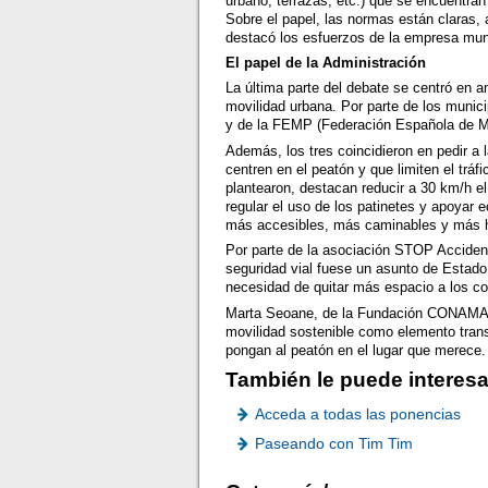
urbano, terrazas, etc.) que se encuentra
Sobre el papel, las normas están claras,
destacó los esfuerzos de la empresa munic
El papel de la Administración
La última parte del debate se centró en a
movilidad urbana. Por parte de los munici
y de la FEMP (Federación Española de Mu
Además, los tres coincidieron en pedir a 
centren en el peatón y que limiten el tr
plantearon, destacan reducir a 30 km/h el
regular el uso de los patinetes y apoyar 
más accesibles, más caminables y más
Por parte de la asociación STOP Accident
seguridad vial fuese un asunto de Estado
necesidad de quitar más espacio a los co
Marta Seoane, de la Fundación CONAMA,
movilidad sostenible como elemento tran
pongan al peatón en el lugar que merece.
También le puede interesa
Acceda a todas las ponencias
Paseando con Tim Tim