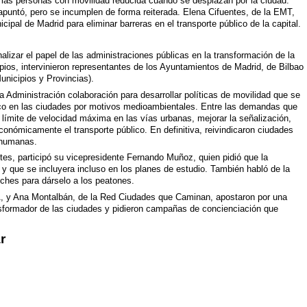
n las personas con movilidad reducida cuando se desplazan por la ciudad.
 apuntó, pero se incumplen de forma reiterada. Elena Cifuentes, de la EMT,
ipal de Madrid para eliminar barreras en el transporte público de la capital.
nalizar el papel de las administraciones públicas en la transformación de la
pios, intervinieron representantes de los Ayuntamientos de Madrid, de Bilbao
nicipios y Provincias).
la Administración colaboración para desarrollar políticas de movilidad que se
áfico en las ciudades por motivos medioambientales. Entre las demandas que
 límite de velocidad máxima en las vías urbanas, mejorar la señalización,
económicamente el transporte público. En definitiva, reivindicaron ciudades
 humanas.
es, participó su vicepresidente Fernando Muñoz, quien pidió que la
 y que se incluyera incluso en los planes de estudio. También habló de la
ches para dárselo a los peatones.
 y Ana Montalbán, de la Red Ciudades que Caminan, apostaron por una
sformador de las ciudades y pidieron campañas de concienciación que
r