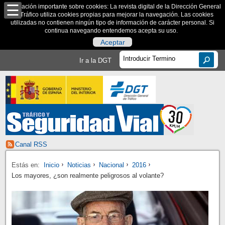
Información importante sobre cookies: La revista digital de la Dirección General
de Tráfico utiliza cookies propias para mejorar la navegación. Las cookies
utilizadas no contienen ningún tipo de información de carácter personal. Si
continua navegando entendemos acepta su uso.
Aceptar
Ir a la DGT
Canal RSS
Estás en:
Inicio
Noticias
Nacional
2016
Los mayores, ¿son realmente peligrosos al volante?