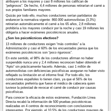
atribuyen a los mayores y casi 8 millones los califican de
“peligrosos”. De hecho, 4,4 millones de personas retirarían el carné a
sus propios familiares mayores.
Quizás por todo ello, muchos conductores serían partidarios de
endurecer la normativa vigente: 860.000 automovilistas (3,3%)
retirarían automáticamente el carné a los 65 años, 2,8 millones
prohibiría a los mayores conducir por la noche y casi 19 millones les
obligaría a hacer exámenes psicotécnicos anuales.
¿Son los psicotécnicos efectivos?
13 millones de conductores exigen “más controles” a la
Administración y casi el 60% de los encuestados piensa que los
exámenes psicotécnicos son “poco rigurosos”.
En este sentido, el 98% de los conductores afirman no haber
suspendido nunca uno y 2,4 millones reconocen haber obtenido el
“Apto” sin prácticamente hacerlo. Además, casi 1 millón de
automovilistas con deficiencias psicofísicas aseguran no haber visto
reflejado su limitación en el informe final. Por todo ello, los
conductores españoles lo tienen claro, ya que el 56% de los
encuestados preferiría que fuese el médico de cabecera quien
tuviese la potestad de revocar el carné de conducir por causas
psicofísicas.
Para conocer la eficacia de estos exámenes, Fundación Línea
Directa recabó la información de 500 pruebas psicotécnicas
realizadas en 4 centros de reconocimiento con conclusiones
interesantes. Por ejemplo, el 10,5% de los conductores mayores de