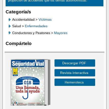
proporción de accidentes que los demás automovilistas.
Categoría/s
Accidentalidad >
Víctimas
Salud >
Enfermedades
Conductores y Peatones >
Mayores
Compártelo
Descargar PDF
Revista interactiva
Hemeroteca